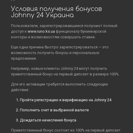
Условия получения бонусов
Johnny 24 Украина
Пользователи, зарегистрировавшиеся получают полный
доступ к
www.runo.ks.ua
функционалу букмекерской
конторы и возможностям совершать ставки.
Еще одна причина быстро зарегистрироваться — это
возможность получить бонусы и персональные
предложения.
Например, новые клиенты Johnny 24 могут получить
приветственный бонус на первый депозит в размере 100%.
Для его активации требуется выполнить следующие
действия:
Пройти регистрацию и верификацию на Johnny 24
Пополнить счет в выбранной валюте
Дождаться начисления бонуса
Приветственный бонус состоит из 100% на первый депозит.