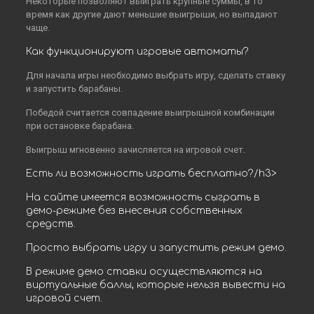
Некоторые позволяют выиграть крупные суммы, в то
время как другие дают меньшие выигрыши, но выпадают
чаще.
Как функционируют игровые автоматы?
Для начала игры необходимо выбрать игру, сделать ставку
и запустить барабаны.
Победой считается совпадение выигрышной комбинации
при остановке барабана.
Выигрыш мгновенно зачисляется на игровой счет.
Есть ли возможность играть бесплатно?/h3>
На сайте имеется возможность сыграть в
демо-режиме без внесения собственных
средств.
Просто выбрать игру и запустить режим демо.
В режиме демо ставки осуществляются на
виртуальные баллы, которые нельзя вывести на
игровой счет.