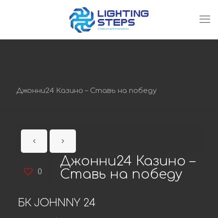
Джонни24 Казино – Ставь на победу
Джонни24 Казино –
0
Ставь на победу
БК JOHNNY 24