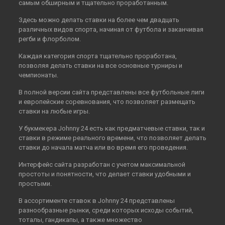
самым обширным и тщательно проработанным.
Здесь можно делать ставки на более чем двадцать
различных видов спорта, начиная от футбола и заканчивая
регби и флорболом.
Каждая категория спорта тщательно проработана,
позволяя делать ставки на все основные турниры и
чемпионаты.
В полной версии сайта представлены все футбольные лиги
и европейские соревнования, что позволяет размещать
ставки на любые игры.
У букмекера Johnny 24 есть как предматчевые ставки, так и
ставки в режиме реального времени, что позволяет делать
ставки до начала матча или во время его проведения.
Интерфейс сайта разработан с учетом максимальной
простоты и понятности, что делает ставки удобными и
простыми.
В ассортименте ставок в Johnny 24 представлены
разнообразные рынки, среди которых исходы событий,
тоталы, гандикапы, а также множество