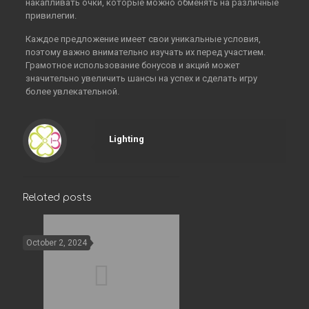
накапливать очки, которые можно обменять на различные
привилегии.
Каждое предложение имеет свои уникальные условия,
поэтому важно внимательно изучать их перед участием.
Грамотное использование бонусов и акций может
значительно увеличить шансы на успех и сделать игру
более увлекательной.
Lighting
Related posts
October 2, 2024