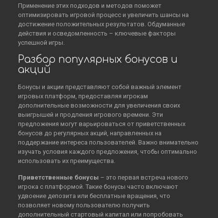
Применение этих подходов и методов поможет
оптимизировать игровой процесс и увеличить шансы на
достижение положительных результатов. Обдуманные
действия и осведомленность – ключевые факторы
успешной игры.
Разбор популярных бонусов и
акций
Бонусы и акции представляют собой важный элемент
игровых платформ, предоставляя игрокам
дополнительные возможности для увеличения своих
выигрышей и продления игрового времени. Эти
предложения могут варьироваться от приветственных
бонусов до регулярных акций, направленных на
поддержание интереса пользователей. Важно внимательно
изучать условия каждого предложения, чтобы оптимально
использовать их преимущества.
Приветственные бонусы
– это первая встреча нового
игрока с платформой. Такие бонусы часто включают
удвоение депозита или бесплатные вращения, что
позволяет новому пользователю получить
дополнительный стартовый капитал или попробовать