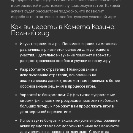
возможностей и достижения лучших результатов. Каждый
аспект будет рассмотрен подробно, что позволит
выработать стратегию, способствующую успешной игре.
Как выиграть в Комета Казино:
Полный гид
Изучите правила игры: Понимание правил и механики
различных игр является основой для успешного
участия. Тщательное изучение поможет избежать
распространенных ошибок и улучшить вашу игру.
Разработайте стратегию: Планирование и
использование стратегий, основанных на
аналитических данных, поможет вам принимать более
обоснованные решения в процессе игры.
Управляйте банкроллом: Эффективное управление
своими финансовыми ресурсами позволит избежать
больших потерь и поможет вам продолжать игру в
долгосрочной перспективе.
Используйте бонусы и акции: Бонусные предложения и
акции предоставляют дополнительные возможности
для увеличения шансов на выигрыш. Следите за