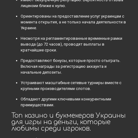
лицензии ближе к нулю.
Ориентированы на предоставление услуг украинцам с
момента открытия, а не только начала деятельности в
Украине.
Несмотря на регламентированные временные рамки
вывода (до 72 часов), проводят выплаты в
кратчайшие сроки.
Предоставляют бонусы, которые просто отыграть.
Включая награды за регистрацию аккаунта и
начальные депозиты.
Устраивают масштабные сетевые турниры вместе с
крупными производителями слотов.
Обладают другими ключевыми конкурентными
преимуществами.
Топ казино и букмекеров Украины
для игры на деньги, которые
любимы среди игроков.