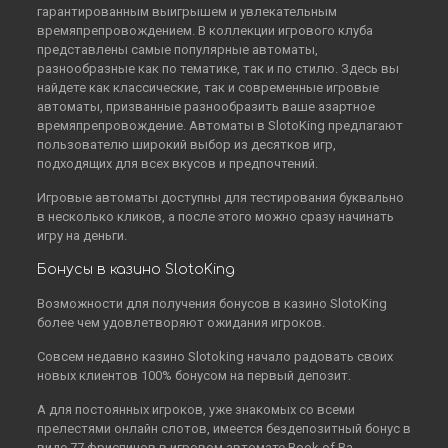
гарантированным выигрышем и увлекательным
времяпрепровождением. В коллекции игрового клуба
представлены самые популярные автоматы,
разнообразные как по тематике, так и по стилю. Здесь вы
найдете как классические, так и современные игровые
автоматы, призванные разнообразить ваше азартное
времяпрепровождение. Автоматы в SlotoKing предлагают
пользователю широкий выбор из десятков игр,
подходящих для всех вкусов и предпочтений.
Игровые автоматы доступны для тестирования буквально
в несколько кликов, а после этого можно сразу начинать
игру на деньги.
Бонусы в казино SlotoKing
Возможности для получения бонусов в казино SlotoKing
более чем удовлетворяют ожидания игроков.
Совсем недавно казино Slotoking начало радовать своих
новых клиентов 100% бонусом на первый депозит.
А для постоянных игроков, уже знакомых со всеми
прелестями онлайн слотов, имеется бездепозитный бонус в
виде 77 фриспинов в игровом автомате Book of Ra.