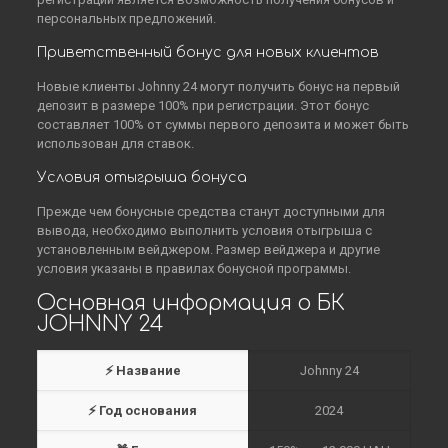
персональных предложений.
Приветственный бонус для новых клиентов
Новые клиенты Johnny 24 могут получить бонус на первый
депозит в размере 100% при регистрации. Этот бонус
составляет 100% от суммы первого депозита и может быть
использован для ставок.
Условия отыгрыша бонуса
Прежде чем бонусные средства станут доступными для
вывода, необходимо выполнить условия отыгрыша с
установленным вейджером. Размер вейджера и другие
условия указаны в правилах бонусной программы.
Основная информация о БК
JOHNNY 24
⚡️ Название
Johnny 24
⚡️ Год основания
2024