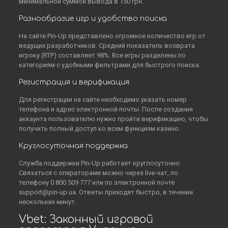
минимальной суммой вывода в 150 грн.
Разнообразие игр и удобство поиска
На сайте Pin-Up представлено огромное количество игр от
ведущих разработчиков. Средний показатель возврата
игроку (RTP) составляет 98%. Все игры разделены по
категориям с удобными фильтрами для быстрого поиска.
Регистрация и верификация
Для регистрации на сайте необходимо указать номер
телефона и адрес электронной почты. После создания
аккаунта пользователю нужно пройти верификацию, чтобы
получить полный доступ ко всем функциям казино.
Круглосуточная поддержка
Служба поддержки Pin-Up работает круглосуточно.
Связаться с операторами можно через live-чат, по
телефону 0 800 509 777 или по электронной почте
support@pin-up.ua. Ответы приходят быстро, в течение
нескольких минут.
Vbet: Законный игровой