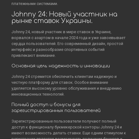
платежными системами.
Johnny 24: Новый участник на
рынке ставок Украины.
Johnny 24, новый участник в мире ставок в Украине,
ворвался с азартом в начале 2024 года и уже завоевывает
сердца пользователей. Его современный дизайн, простой
интерфейс и разнообразие спортивных событий
привлекают внимание.
Основная цель: надежность и инновации
Johnny 24 стремится обеспечить клиентам надежную и
честную платформу для ставок. Особое внимание
уделяется высокому уровню обслуживания и внедрению
инновационных технологий.
Полный доступ и бонусы для
зарегистрированных пользователей
Зарегистрированные пользователи получают полный
доступ к функционалу букмекерской конторы Johnny 24 и
имеют возможность делать ставки. Еще одним стимулом к
регистрации является возможность получения бонусов и