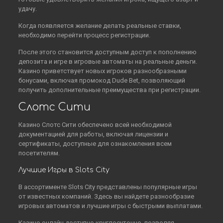
удачу.
Когда появляется желание делать реальные ставки,
необходимо перейти процесс регистрации.
После этого становится доступным доступ к пополнению
депозита и игре в игровые автоматы на реальные деньги.
Казино приветствует новых игроков разнообразными
бонусами, включая промокод Dude Bet, позволяющий
получить дополнительные преимущества при регистрации.
Слотс Сити
Казино Слотс Сити обеспечено всей необходимой
документацией для работы, включая лицензии и
сертификаты, доступные для ознакомления всем
посетителям.
Лучшие Игры в Slots City
В ассортименте Slots City представлены популярные игры
от известных компаний. Здесь вы найдете разнообразие
игровых автоматов и лучшие игры с быстрыми выплатами.
Казино онлайн доступно круглосуточно, позволяя