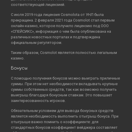
соответствующей лицензией.
С июля 2019 года лицензия Cosmolotа от УНЛ была
прекращена. 2 февраля 2021 года Cosmolot стал первым
онлайн-казино, которое получило лицензию под ООО
«СПЕЙСИКС», информация о чем была опубликована на
различных новостных порталах и подтверждена
официальным регулятором.
Таким образом, Cosmolot является полностью легальным
казино.
Бонусы
С помощью получения бонусов можно выиграть приличные
суммы. При этом нет необходимости вкладывать крупные
суммы собственных средств, так как возможно получить
выигрыш благодаря бонусным ставкам. Это повышает
заинтересованность игроков.
Обязательным условием для вывода бонусных средств
является необходимость выполнить отыгрыш бонуса. При
отыгрыше важно помнить о коэффициенте: для
стандартных бонусов коэффициент вейджера составляет