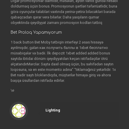
Digər promosyonlar daimidir, məsələn, aydın vahid gündə hesabı
doldurmaq üçün bonus. Promosyonun şərtləri təfərrüatlıdır, buna
görə oyunçular tələbləri vaxtında yerinə-yetirə biləcəkləri barədə
qabaqcadan qərar verə bilərlər. Daha yaxşıların qumar
obyektində qeydiyyat zamanı promosyon kodları tətbiq
Bet Proloq Yapamıyorum
1 back button Bet Moby tətbiqin interfeyi 2 əsas hissəyə
ayrılmışdır; gələn как получить баллы в 1xbet бесплатно
müsabiqələr və bədii. İlk depozit 1xbet added added bonus
saytda ibtidai dönüm qeydiyyatdan keçən istifadəçilər ötrü
əlçatandırMərclər. Sayta daxil olmaq üçün, bu səhifədən saytın
loqosuna, və en este momento adına” “tıklamağınız yetərlidir. 1x
Bet nadir saytı bloklandıqda, müştərilər himayə giriş və ahora
başqa üsullardan istifadə edirlər.
\e
Lighting