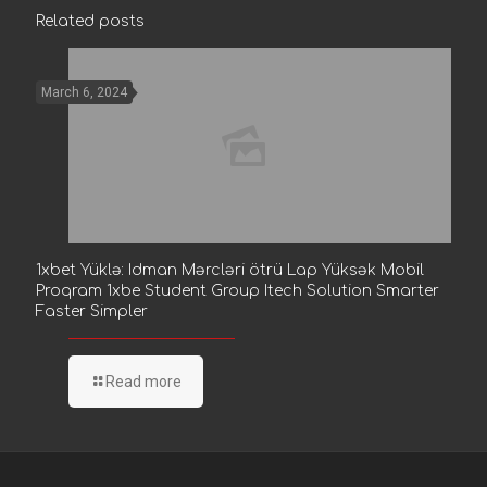
Related posts
March 6, 2024
1xbet Yüklə: Idman Mərcləri ötrü Lap Yüksək Mobil
Proqram 1xbe Student Group Itech Solution Smarter
Faster Simpler
Read more