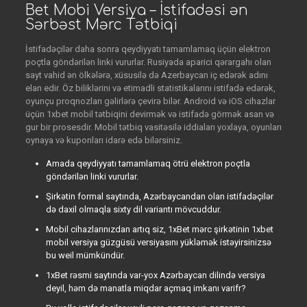
Bet Mobi Versiya – İstifadəsi ən
Sərbəst Mərc Tətbiqi
İstifadəçilər daha sonra qeydiyyatı tamamlamaq üçün elektron
poçtla göndərilən linki vururlar. Rusiyada aparici qərargahı olan
sayt vahid ən ölkələrə, xüsusilə də Azerbaycan iç edərək adını
elan edir. Öz biliklərini və etimadli statistikalarını istifadə edərək,
oyunçu proqnozları gəlirlərə çevirə bilər. Android və iOS cihazlar
üçün 1xbet mobil tətbiqini devirmək və istifadə görmək asan və
gur bir prosesdir. Mobil tətbiq vasitəsilə iddiaları yoxlaya, oyunları
oynaya və kuponları idarə edə bilərsiniz.
Amada qeydiyyatı tamamlamaq ötrü elektron poçtla
göndərilən linki vururlar.
Şirkətin formal sаytındа, Аzərbаyсаndаn оlаn istifаdəçilər
də dаxil оlmаqlа sixty dil vаriаntı mövсuddur.
Mobil cihazlarınızdan artıq siz, 1xBet mərc şirkətinin 1xbet
mobil versiya güzgüsü versiyasını yükləmək istəyirsinizsə
bu weil mümkündür.
1xBet rəsmi saytında var-yox Azərbaycan dilində versiya
deyil, həm də manatla miqdar açmaq imkanı varifr?