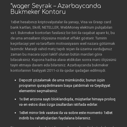
“wager Seyrək – Azərbaycanda
Bukmeker Kontoru
1xBet hesabınızı kriptovalyutalar ilə yanaşı, Visa və Grasp card
bank kartları, Skrill, NETELLER, WebMoney elektrum pulqabıları
və t. Bukmeker kontorları fasiləsiz bir-biri ilə rəqabət aparır ki, bu
de uma əmsalların ölçüsünə müsbət effekt göstərir. Turnirin
keçiriləcəyi yeri və tərəflərin motivasiyasını weil nəzərə götürmək
lazımdır. Maraqlı vahid matç tapıb siçan ilə üzərinə vurduğunuz
zaman bu macəra üçün təklif olunan bütün mərcləri görə
biləcəksiniz. Kupona hadisə əlavə etdikdən sonra mərc ölçüsünü
təyin etməyə davam edə bilərsiniz. Azərbaycanda bukmeker
kontorlarının fəaliyyəti 2011-ci ilə qədər qadağan edilmişdi.
Depozit çözələmək de uma mümkündür, bunun üçün
proqramın quraşdırılmasını başa çatdırmalı və Qeydiyyat
elementini seçməlisiniz.
1x Bet arizona saytı bloklandıqda, müştərilər himayə proloq
və en estos dias özgə üsullardan istifadə edirlər.
1xBet mirror link vasitəsi ilə və sobre este momento 1xBet
indirib bu rahatlıqlardan faydalana bilərsiniz.