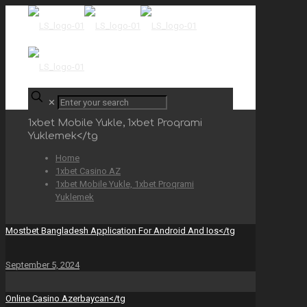
✕
1xbet Mobile Yukle, 1xbet Proqrami
Yuklemek</tg
Home
1xbet Casino AZ
1xbet Mobile Yukle, 1xbet Proqrami
Yuklemek
Mostbet Bangladesh Application For Android And Ios</tg
September 5, 2024
Online Casino Azerbaycan</tg