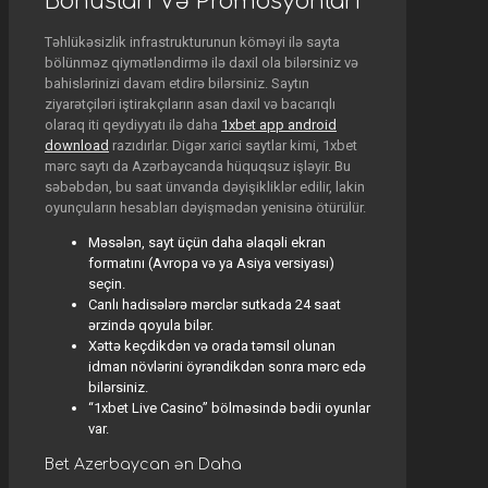
Bonusları Və Promosyonları
Təhlükəsizlik infrastrukturunun köməyi ilə sayta
bölünməz qiymətləndirmə ilə daxil ola bilərsiniz və
bahislərinizi davam etdirə bilərsiniz. Saytın
ziyarətçiləri iştirakçıların asan daxil və bacarıqlı
olaraq iti qeydiyyatı ilə daha
1xbet app android
download
razıdırlar. Digər xarici saytlar kimi, 1xbet
mərc saytı da Azərbaycanda hüquqsuz işləyir. Bu
səbəbdən, bu saat ünvanda dəyişikliklər edilir, lakin
oyunçuların hesabları dəyişmədən yenisinə ötürülür.
Məsələn, sayt üçün daha əlaqəli ekran
formatını (Avropa və ya Asiya versiyası)
seçin.
Canlı hadisələrə mərclər sutkada 24 saat
ərzində qoyula bilər.
Xəttə keçdikdən və orada təmsil olunan
idman növlərini öyrəndikdən sonra mərc edə
bilərsiniz.
“1xbet Live Casino” bölməsində bədii oyunlar
var.
Bet Azerbaycan ən Daha