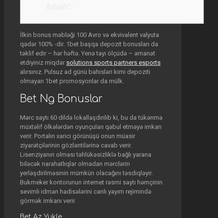
Actually”
İlkin bonus məbləği 100 Avro və ekvivalent valyuta
qədər 100% -dir. 1bet başqa depozit bonusları da
təklif edir – hər həftə. Yenə tayı ölçüdə – əmanət
etdiyiniz miqdar
solutions sports partners esports
alırsınız. Pulsuz ad günü bahisləri kimi depoziti
olmayan 1bet promosyonlar da mülk.
Bet Ng Bonuslar
Mərc saytı 60 dildə lokallaşdırılıb ki, bu da tükənmə
müxtəlif ölkələrdən oyunçuları qəbul etməyə imkan
verir. Portalın xarici görünüşü onun müasir
ziyarətçilərinin gözləntilərinə cavab verir.
Lisenziyanın olması təhlükəsizliklə bağlı yarana
biləcək narahatlıqlar olmadan mərclərin
yerləşdirilməsinin mümkün olacağını təsdiqləyir.
Bukmeker kontorunun internet rəsmi saytı həmçinin
sevimli idman hadisələrini canlı yayım rejimində
görmək imkanı verir.
Bet Az Yukle