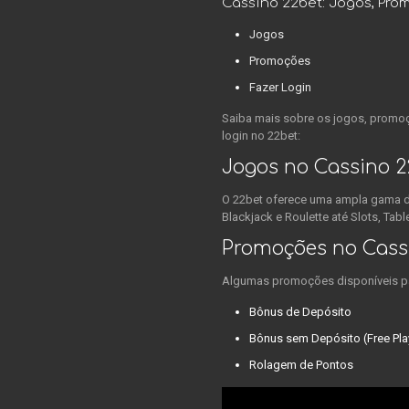
Cassino 22bet: Jogos, Pro
Jogos
Promoções
Fazer Login
Saiba mais sobre os jogos, prom
login no 22bet:
Jogos no Cassino 2
O 22bet oferece uma ampla gama d
Blackjack e Roulette até Slots, Tab
Promoções no Cass
Algumas promoções disponíveis par
Bônus de Depósito
Bônus sem Depósito (Free Pla
Rolagem de Pontos