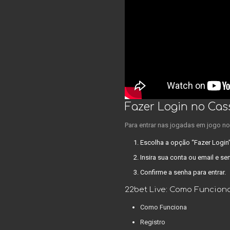
Fazer Login no Cas
Para entrar nas jogadas em jogo no
Escolha a opção “Fazer Login” n
Insira sua conta ou email e se
Confirme a senha para entrar.
22bet Live: Como Funciona
Como Funciona
Registro