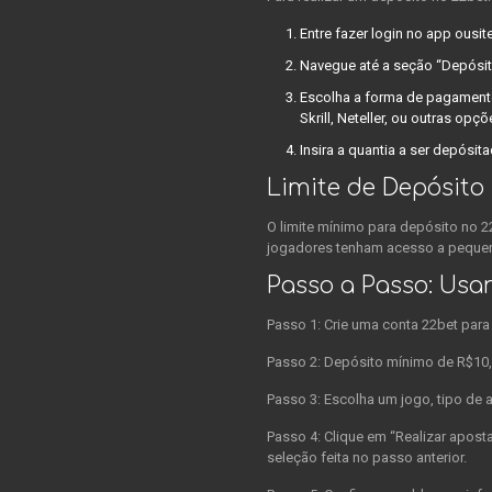
Entre fazer login no app ousite
Navegue até a seção “Depósit
Escolha a forma de pagamento
Skrill, Neteller, ou outras opçõ
Insira a quantia a ser depósit
Limite de Depósito
O limite mínimo para depósito no 2
jogadores tenham acesso a pequen
Passo a Passo: Usa
Passo 1: Crie uma conta 22bet para
Passo 2: Depósito mínimo de R$10,
Passo 3: Escolha um jogo, tipo de a
Passo 4: Clique em “Realizar apost
seleção feita no passo anterior.