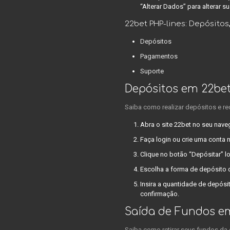
“Alterar Dados” para alterar s
22bet PHP-lines: Depósito
Depósitos
Pagamentos
Suporte
Depósitos em 22bet
Saiba como realizar depósitos e re
Abra o site 22bet no seu nave
Faça login ou crie uma conta 
Clique no botão “Depósitar” l
Escolha a forma de depósito des
Insira a quantidade de depósi
confirmação.
Saída de Fundos em
Saiba como retirar seus fundos da 