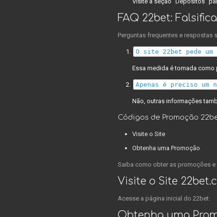
Visite a seção “Depósitos” par
FAQ 22bet: Falsific
Perguntas frequentes e respostas s
O site 22bet pede um 
Essa medida é tomada como p
Apenas é preciso um n
Não, outras informações tam
Códigos de Promoção 22b
Visite o Site
Obtenha uma Promoção
Saiba como obter as promoções e 
Visite o Site 22bet
Acesse a página inicial do 22bet:
Obtenha uma Pro