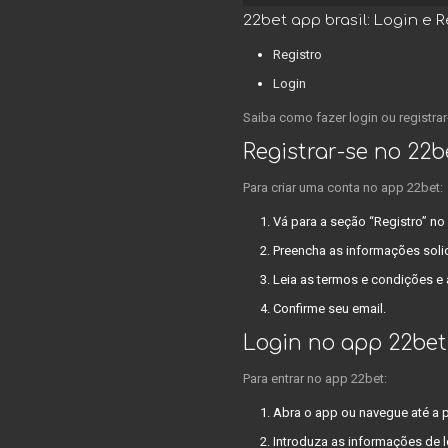
22bet app brasil: Login e R
Registro
Login
Saiba como fazer login ou registra
Registrar-se no 22b
Para criar uma conta no app 22bet:
Vá para a seção “Registro” no 
Preencha as informações solic
Leia as termos e condições e 
Confirme seu email.
Login no app 22bet 
Para entrar no app 22bet:
Abra o app ou navegue até a p
Introduza as informações de l