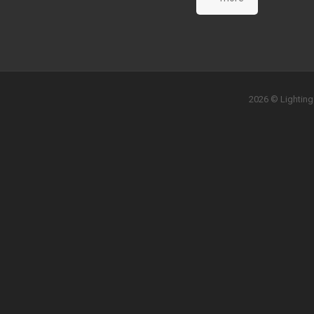
2026 © Lighting