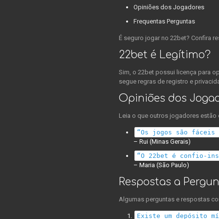
Opiniões dos Jogadores
Frequentas Perguntas
É seguro jogar no 22bet? Confira r
22bet é Legítimo?
Sim, o 22bet possui licença para op
segue regras de registro e privacid
Opiniões dos Joga
Leia o que outros jogadores estão
“Os jogos são fáceis 
– Rui (Minas Gerais)
“O 22bet é confio-ins
– Maria (São Paulo)
Respostas a Pergun
Algumas perguntas e respostas co
Existe um depósito mí