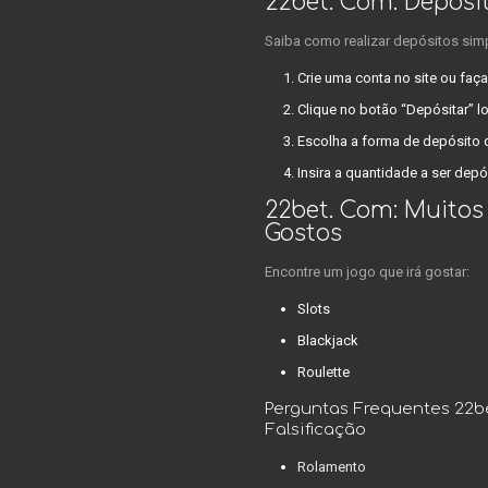
22bet. Com: Depósi
Saiba como realizar depósitos sim
Crie uma conta no site ou faça
Clique no botão “Depósitar” 
Escolha a forma de depósito 
Insira a quantidade a ser depó
22bet. Com: Muitos
Gostos
Encontre um jogo que irá gostar:
Slots
Blackjack
Roulette
Perguntas Frequentes 22be
Falsificação
Rolamento