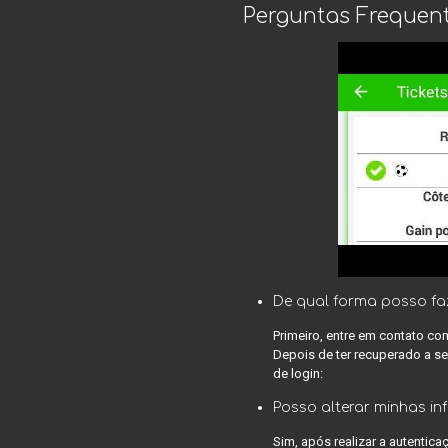
Perguntas Frequen
De qual forma posso faz
Primeiro, entre em contato co
Depois de ter recuperado a sen
de login:
Posso alterar minhas i
Sim, após realizar a autentica