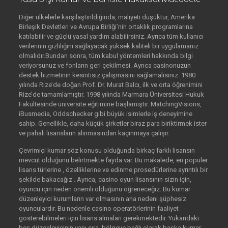
Diğer ülkelerle karşılaştırıldığında, maliyeti düşüktür, Amerika
Birleşik Devletleri ve Avrupa Birliği’nin ortaklık programlarına
katılabilir ve güçlü yasal yardım alabilirsiniz. Ayrıca tüm kullanıcı
verilerinin gizliliğini sağlayacak yüksek kaliteli bir uygulamanız
olmalıdır.Bundan sonra, tüm kabul yöntemleri hakkında bilgi
veriyorsunuz ve fonların geri çekilmesi. Ayrıca casinonuzun
destek hizmetinin kesintisiz çalışmasını sağlamalısınız. 1980
yılında Rize’de doğan Prof. Dr. Murat Balcı, ilk ve orta öğrenimini
Rize’de tamamlamıştır. 1998 yılında Marmara Üniversitesi Hukuk
Fakültesinde üniversite eğitimine başlamıştır. MatchingVisions,
iBusmedia, Oddschecker gibi büyük isimlerle iş deneyimine
sahip. Genellikle, daha küçük şirketler biraz para biriktirmek ister
ve pahalı lisansların alınmasından kaçınmaya çalışır.
Çevrimiçi kumar söz konusu olduğunda birkaç farklı lisansın
mevcut olduğunu belirtmekte fayda var. Bu makalede, en popüler
lisans türlerine , özelliklerine ve edinme prosedürlerine ayrıntılı bir
şekilde bakacağız . Ayrıca, casino oyun lisansının sizin için,
oyuncu için neden önemli olduğunu öğreneceğiz. Bu kumar
düzenleyici kurumların var olmasının ana nedeni şüphesiz
oyunculardır. Bu nedenle casino operatörlerinin faaliyet
gösterebilmeleri için lisans almaları gerekmektedir. Yukarıdaki
beş düzenleyicinin yanı sıra, bölgeye bağlı olarak başka kumar