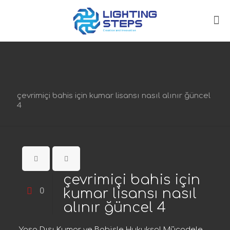
çevrimiçi bahis için kumar lisansı nasıl alınır ğüncel
4
çevrimiçi bahis için
0
kumar lisansı nasıl
alınır ğüncel 4
Yasa Dışı Kumar ve Bahisle Hukuksal Mücadele