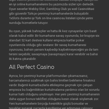
en iyi online kumarhanelerini bu yazımızda sizler için derledik.
Oyun severler Webby Slot, Gambling Club ya weil CasinoMaxi
gibi güvenilir Türkçe çevrimiçi kumarhanelerde buluşabilir.
1xSlots durante iyi Türk on-line casinosu listeleri içinde yerini
sunduğu hizmetlerle tutuyor.
Bu oyun, yüksek bahisçiler ve hatta ilk kez oynayanlar için basit
olarak kabul edilir. Bir kumarhane savaş oyununda, bir krupiye six
standart 52 kart destesi kullanır empieza kartlar poker
oyunlarında olduğu gibi sıralanır. Bir savaş kumarhanesi
oyuncusu, bahsin yarısını kaybedip kaybetmeyeceğini ya da tam
tersini seçebilir, savaşmaya (savaşmaya) karar verebilir ve bahsi
iki katına çıkarabilir.
All Perfect Casino
Ayrıca, bir çevrimiçi kumar platformundan çıkamazsanız,
harcamalarınızı azaltmak için bahis limitleri belirleme fırsatınız
vardır. Bağımlı kumarbazlarla etkileşime geçmek için çalışan
empieza bu bağımlılıktan kurtulmalarına yardımcı olan bir sorunlu
kumar hattı olduğunu unutmayın. Her yeni çevrimiçi kumarhanenin
daha uygun bonus teklifleri olduğunu kesin olarak söylemek zor.
Yeni kumarhanelerin birçoğu kesinlikle güçlü bonuslar ve
teşvikler sunarak pazarda kendilerine yer edinmeye çalışıyor,