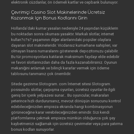
elektronik cüzdanlar, ön ödemeli kartlar ve cepbank bulunuyor.
Çevrimiçi Casino Slot Makinelerinde Ücretsiz
Kazanmak Için Bonus Kodlarını Girin
Hollanda’daki kumar yasaları nedeniyle 24 yaşından küçüklerin
bu noktadan sonra okuması yasaktır. Markalı slotlar, internet
kullan?c?s? yaşamının diğer alanlarındaki popüler olaylara
dayanan slot makineleridir. Vicdansız kumarhane sahipleri, var
olmayan lisans numaralarını göstererek depozitonuzu çalabilir.
Bu tür promosyonlara katılarak maksimum faydayı elde edebilir
ve favori slotlarınızdan daha da fazla kazanabilirsiniz. Oyunun
mekaniğini anlamak ve bilinçli kararlar vermek için ödeme
tablosunu tanımanız çok önemlidir.
Sitede gezinme Slotogram. com İnternet sitesi Slotogram.
possuindo slotlar, çarpışma oyunları, ücretsiz oyunlar ile ilgili
geniş bir içerik yelpazesi sunar… Bu oyuncular, makaraları
yeterince hızlı durdurursanız, mevcut dönüşün sonucunu kontrol
edebileceğinizden empieza ekranda hangi kombinasyonun
görüneceğine karar verebileceğinizden emindir. Sizi kendi
platformlarına çekmek empieza mümkün olduğunca çok şey
kaybetmenizi sağlamak için ücretsiz çevirmeler veya para yatırma
bonus kodları sunuyorlar.