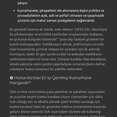
çıkıyor.
Kumarhaneler, şikayetlerin ele alınmasına ilişkin politika ve
prosedürlerinin açık, adil ve şeffaf olmasını ve uyuşmazlık
çözümü için makul zaman çizelgelerini sağlamalıdır.
Bu güvenilir lisansa ek olarak, web sitemiz 128 bit SSL teknolojisi
ile şifrelenmiştir ve eCOGRA tarafından onaylanmıştır. Kullanıcı,
en iyi kumar kulüpleri listesinde” “yasa dışı faaliyet gösteren bir
kurum bulmayacaktır. Sertifikasyon almak, platformunu zirvede
lider konumlarda görmek isteyen bir operatör için ilk adımdır.
Komisyon, talebi 30 gün içinde inceler ve ardından sertifikanın
verilmesine ilişkin bir karar verir. Sahipler kuralları ihlal etmediyse,
sitede yalnızca resmi yazılım yayınladıysa ve kazançlarını derhal
ödediyse, lisans sorunsuz bir şekilde verilecektir.
🟢 Hollanda’daki En Iyi Çevrimiçi Kumarhane
Hangisidir?
Türk on-line casinolarına para yatırırken ve çekerken oyuncuların
en popüler seçimi banka havalesi oluyor. Eskisinden çok daha
hızlı olduğu için ve elbette yüksek işlem limitleri sunduğu için
banka havalesi halen en güvenilen ödeme yöntemlerinin başında
geliyor. Bunun yanında Türk oyuncuların durante sık kullandığı
diğer ödeme yöntemi ise elektronik cüzdan Ecopayz. Türkiye’nin