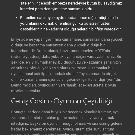
sitelerini inceledik empieza neredeyse bütün bu saydığımız
kriterleri para deneyimleme şansımız oldu.
Bir online casinoya kaydolmadan önce diğer müşterilerin
yorumlarını okumak önemlidir çünkü bu size müşteri
desteklerinin ne kadar iyi olduğu nelerdir, bir fikir verecektir.
En iyi ödeme yapan çevrimiçi kumarhane, şansınızın daha yüksek
olduğu ve kazanma şansınızın daha yüksek olduğu bir
kumarhanedir. Örnek olarak, bazı kumarhanelerde RTP’nin
(ödeme yüzdesi) daha yüksek ayarlandığını varsayabilirsiniz. Bu
şekilde, en iyi kumarhaneyi bulduğunuzu ve kazanma şansınızın
en yüksek olduğu yeri kesin olarak bilirsiniz. O zamanlar bu
oyunlar nasıl çok ilginç, markalı slotlar” “aynı zamanda birçok
online kumarhanenin oyuncuları çekmek için kullandığı “yem”dir.
Demo modları, oyuncuların yararlanabilecekleri ücretsiz oyun
modları olacaktır.
Geniş Casino Oyunları Çeşitliliği
Sonuçta, sadece daha büyük bir seçenek olmakla kalmaz, aynı
zamanda bir slot machine game makinesinin veya oynamak
istediğiniz başka bir oyunun meşgul olması ve sıra sizing gelene
kadar beklemeniz gerekmez. Ayrıca, sitemizde sunulan tüm
çevrimiçi kumarhanelerin lisansları vardır ve yalnızca güvenli ve