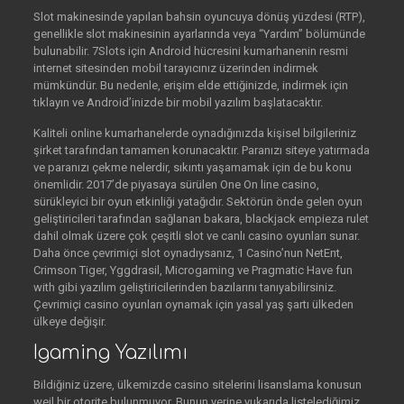
Slot makinesinde yapılan bahsin oyuncuya dönüş yüzdesi (RTP),
genellikle slot makinesinin ayarlarında veya “Yardım” bölümünde
bulunabilir. 7Slots için Android hücresini kumarhanenin resmi
internet sitesinden mobil tarayıcınız üzerinden indirmek
mümkündür. Bu nedenle, erişim elde ettiğinizde, indirmek için
tıklayın ve Android’inizde bir mobil yazılım başlatacaktır.
Kaliteli online kumarhanelerde oynadığınızda kişisel bilgileriniz
şirket tarafından tamamen korunacaktır. Paranızı siteye yatırmada
ve paranızı çekme nelerdir, sıkıntı yaşamamak için de bu konu
önemlidir. 2017’de piyasaya sürülen One On line casino,
sürükleyici bir oyun etkinliği yatağıdır. Sektörün önde gelen oyun
geliştiricileri tarafından sağlanan bakara, blackjack empieza rulet
dahil olmak üzere çok çeşitli slot ve canlı casino oyunları sunar.
Daha önce çevrimiçi slot oynadıysanız, 1 Casino’nun NetEnt,
Crimson Tiger, Yggdrasil, Microgaming ve Pragmatic Have fun
with gibi yazılım geliştiricilerinden bazılarını tanıyabilirsiniz.
Çevrimiçi casino oyunları oynamak için yasal yaş şartı ülkeden
ülkeye değişir.
Igaming Yazılımı
Bildiğiniz üzere, ülkemizde casino sitelerini lisanslama konusun
weil bir otorite bulunmuyor. Bunun yerine yukarıda listelediğimiz