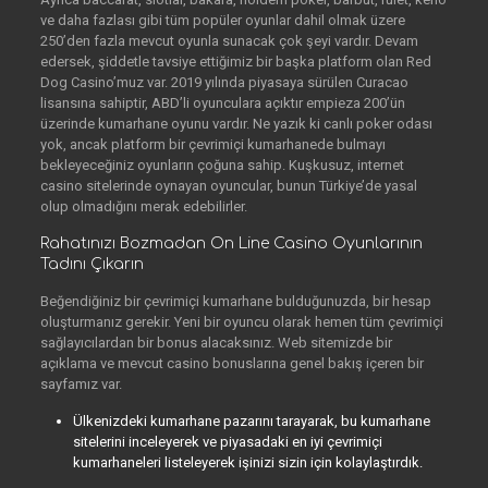
ve daha fazlası gibi tüm popüler oyunlar dahil olmak üzere
250’den fazla mevcut oyunla sunacak çok şeyi vardır. Devam
edersek, şiddetle tavsiye ettiğimiz bir başka platform olan Red
Dog Casino’muz var. 2019 yılında piyasaya sürülen Curacao
lisansına sahiptir, ABD’li oyunculara açıktır empieza 200’ün
üzerinde kumarhane oyunu vardır. Ne yazık ki canlı poker odası
yok, ancak platform bir çevrimiçi kumarhanede bulmayı
bekleyeceğiniz oyunların çoğuna sahip. Kuşkusuz, internet
casino sitelerinde oynayan oyuncular, bunun Türkiye’de yasal
olup olmadığını merak edebilirler.
Rahatınızı Bozmadan On Line Casino Oyunlarının
Tadını Çıkarın
Beğendiğiniz bir çevrimiçi kumarhane bulduğunuzda, bir hesap
oluşturmanız gerekir. Yeni bir oyuncu olarak hemen tüm çevrimiçi
sağlayıcılardan bir bonus alacaksınız. Web sitemizde bir
açıklama ve mevcut casino bonuslarına genel bakış içeren bir
sayfamız var.
Ülkenizdeki kumarhane pazarını tarayarak, bu kumarhane
sitelerini inceleyerek ve piyasadaki en iyi çevrimiçi
kumarhaneleri listeleyerek işinizi sizin için kolaylaştırdık.