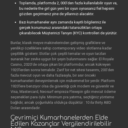
Toplamda, platformda 2, 000’den fazla kullanılabilir oyun va,
bu nedenle the girl gün yeni bir oyun oynasanız fiel hepsini
gözden geçirmeniz yine de yıllarınızı alacaktır.
Bazı kumarhaneler aynı zamanda kayıtlı bilgileriniz ile
gerçek konumunuz arasındaki tutarsızlıkları ortaya
çıkarabilecek Müşterinizi Tanıyın (KYC) kontrolleri de yürütür.
Bunlar, klasik meyve makinelerinden gelişmiş grafiklere ve
yenilikçi özelliklere sahip contemporary video slotlarına kadar
çeşitlilik gösterir. Slotlar çok çeşitli temalar ve oyun tarzları
sunarak her zevke uygun bir şeyin bulunmasını sağlar. El Royale
Casino, 2020’de ortaya çıkan bir platformdur, ancak kükreyen
1920’lerden sonra temalıdır. Zarif bir net sitesi tasarımı, 200’den
fazla mevcut oyun ve daha fazlasıyla, bir asır önceki
kumarhaneleri deneyimlemek için mükemmel bir yerdir. Platform
1920’lere benziyor olsa da güvenliği çok modern ve güvenilir ve
Visa, Mastercard, Neosurf empieza Flexepin gibi mevcut ödeme
seçenekleri para öyle. Minimum pra yatırma, seçtiğiniz yönteme
bağlıdır, ancak çoğunlukla oldukça düşüktür : 10 ila thirty ABD
Doları arasındadır.
Çevrimiçi Kumarhanelerden Elde
Edilen Kazançlar Vergilendirilebilir