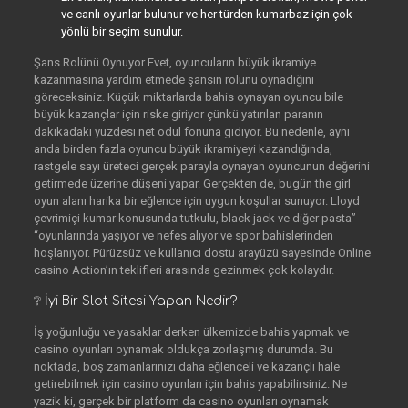
ve canlı oyunlar bulunur ve her türden kumarbaz için çok
yönlü bir seçim sunulur.
Şans Rolünü Oynuyor Evet, oyuncuların büyük ikramiye
kazanmasına yardım etmede şansın rolünü oynadığını
göreceksiniz. Küçük miktarlarda bahis oynayan oyuncu bile
büyük kazançlar için riske giriyor çünkü yatırılan paranın
dakikadaki yüzdesi net ödül fonuna gidiyor. Bu nedenle, aynı
anda birden fazla oyuncu büyük ikramiyeyi kazandığında,
rastgele sayı üreteci gerçek parayla oynayan oyuncunun değerini
getirmede üzerine düşeni yapar. Gerçekten de, bugün the girl
oyun alanı harika bir eğlence için uygun koşullar sunuyor. Lloyd
çevrimiçi kumar konusunda tutkulu, black jack ve diğer pasta”
“oyunlarında yaşıyor ve nefes alıyor ve spor bahislerinden
hoşlanıyor. Pürüzsüz ve kullanıcı dostu arayüzü sayesinde Online
casino Action’ın teklifleri arasında gezinmek çok kolaydır.
❔ İyi Bir Slot Sitesi Yapan Nedir?
İş yoğunluğu ve yasaklar derken ülkemizde bahis yapmak ve
casino oyunları oynamak oldukça zorlaşmış durumda. Bu
noktada, boş zamanlarınızı daha eğlenceli ve kazançlı hale
getirebilmek için casino oyunları için bahis yapabilirsiniz. Ne
yazik ki, gerçek bir platform da casino oyunları oynamak