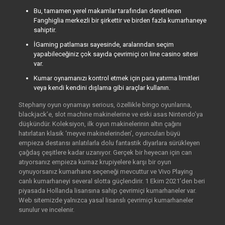
Bu, tamamen yerel makamlar tarafından denetlenen
Fanghiglia merkezli bir şirkettir ve birden fazla kumarhaneye
sahiptir.
İGaming patlaması sayesinde, aralarından seçim
yapabileceğiniz çok sayıda çevrimiçi on line casino sitesi
var.
Kumar oynamanızı kontrol etmek için para yatırma limitleri
veya kendi kendini dışlama gibi araçlar kullanın.
Stephany oyun oynamayı serious, özellikle bingo oyunlarına,
blackjack’e, slot machine makinelerine ve eski asas Nintendo’ya
düşkündür. Koleksiyon, ilk oyun makinelerinin altın çağını
hatırlatan klasik ‘meyve makinelerinden’, oyuncuları büyü
empieza destansı anlatılarla dolu fantastik diyarlara sürükleyen
çağdaş çeşitlere kadar uzanıyor. Gerçek bir heyecan için can
atıyorsanız empieza kurnaz krupiyelere karşı bir oyun
oynuyorsanız kumarhane seçeneği mevcuttur ve Vivo Playing
canlı kumarhaneyi several slotta güçlendirir. 1 Ekim 2021’den beri
piyasada Hollanda lisansına sahip çevrimiçi kumarhaneler var.
Web sitemizde yalnızca yasal lisanslı çevrimiçi kumarhaneler
sunulur ve incelenir.