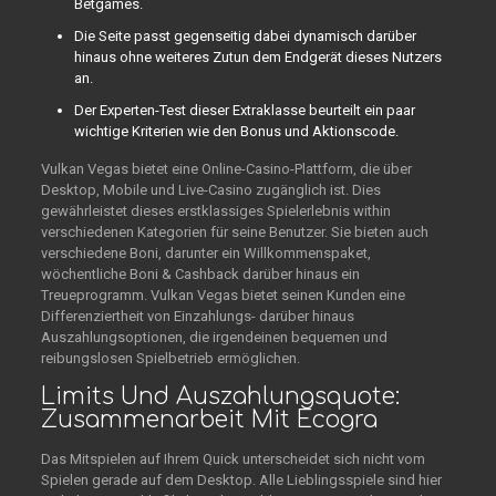
Betgames.
Die Seite passt gegenseitig dabei dynamisch darüber
hinaus ohne weiteres Zutun dem Endgerät dieses Nutzers
an.
Der Experten-Test dieser Extraklasse beurteilt ein paar
wichtige Kriterien wie den Bonus und Aktionscode.
Vulkan Vegas bietet eine Online-Casino-Plattform, die über
Desktop, Mobile und Live-Casino zugänglich ist. Dies
gewährleistet dieses erstklassiges Spielerlebnis within
verschiedenen Kategorien für seine Benutzer. Sie bieten auch
verschiedene Boni, darunter ein Willkommenspaket,
wöchentliche Boni & Cashback darüber hinaus ein
Treueprogramm. Vulkan Vegas bietet seinen Kunden eine
Differenziertheit von Einzahlungs- darüber hinaus
Auszahlungsoptionen, die irgendeinen bequemen und
reibungslosen Spielbetrieb ermöglichen.
Limits Und Auszahlungsquote:
Zusammenarbeit Mit Ecogra
Das Mitspielen auf Ihrem Quick unterscheidet sich nicht vom
Spielen gerade auf dem Desktop. Alle Lieblingsspiele sind hier