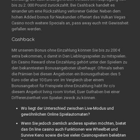
bis zu 2. 000 Pound zurückzahlt. Bei Cashback handelt es
einander um eine Rückzahlung verlorener Gelder. Neben dem
hohen Added bonus für Neukunden offeriert das Vulkan Vegas
Casino noch weitere Specials an, pass away euch mit Gewissheit
gefallen werden.
Cashback
Mit unserem Bonus ohne Einzahlung können Sie bis zu 200 €
extra bekommen, o damit in Den Lieblingsspielen zu mitspielen.
Ein Casino Reward ohne Einzahlung gehört unter den Spielern zu
den bekanntesten Bonusangeboten überhaupt. Oftmals sehen
die Prämien bei diesen Angeboten ein Bonusguthaben des 5
Euro oder aber 10 Euro vor. Im Vergleich über einem
Bonusangebot für Freispiele ohne Einzahlung habt Ihr c/o
diesem Angebot living room Vorteil, Euer Guthaben bei einer
Differenziertheit von Spielen zweck zu können.
Wo liegt der Unterschied zwischen Live-Modus und
gewöhnlichen Online Spielautomaten?
Wenn Sie jedoch ziemlich anderes spielen möchten, bietet
das On line casino auch Funktionen wie Wheelbet und
Survive Keno sowie die bei vielen Casinospielern beliebten