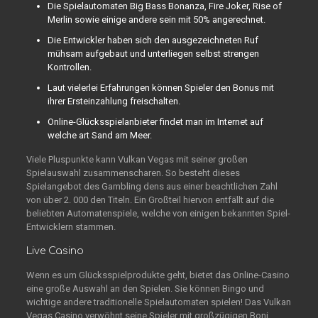
Die Spielautomaten Big Bass Bonanza, Fire Joker, Rise of
Merlin sowie einige andere sein mit 50% angerechnet.
Die Entwickler haben sich den ausgezeichneten Ruf
mühsam aufgebaut und unterliegen selbst strengen
Kontrollen.
Laut vielerlei Erfahrungen können Spieler den Bonus mit
ihrer Ersteinzahlung freischalten.
Online-Glücksspielanbieter findet man im Internet auf
welche art Sand am Meer.
Viele Pluspunkte kann Vulkan Vegas mit seiner großen
Spielauswahl zusammenscharen. So besteht dieses
Spielangebot des Gambling dens aus einer beachtlichen Zahl
von über 2. 000 den Titeln. Ein Großteil hiervon entfällt auf die
beliebten Automatenspiele, welche von einigen bekannten Spiel-
Entwicklern stammen.
Live Casino
Wenn es um Glücksspielprodukte geht, bietet das Online-Casino
eine große Auswahl an den Spielen. Sie können Bingo und
wichtige andere traditionelle Spielautomaten spielen! Das Vulkan
Vegas Casino verwöhnt seine Spieler mit großzügigen Boni