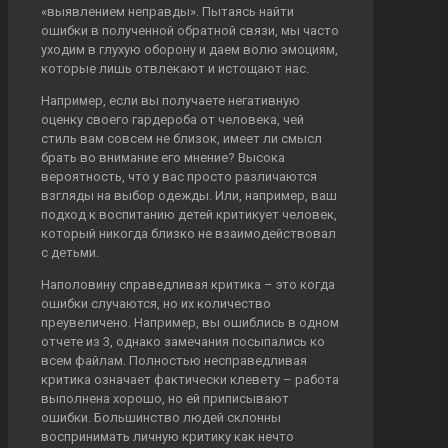
«выявлением неправды». Пытаясь найти
ошибки в полученной обратной связи, мы часто
уходим в глухую оборону и даем волю эмоциям,
которые лишь отвлекают и истощают нас.
Например, если вы получаете негативную
оценку своего гардероба от человека, чей
стиль вам совсем не близок, имеет ли смысл
брать во внимание его мнение? Высока
вероятность, что у вас просто различаются
взгляды на выбор одежды. Или, например, ваш
подход к воспитанию детей критикует человек,
который никогда близко не взаимодействовал
с детьми.
Наполовину справедливая критика – это когда
ошибки случаются, но их количество
преувеличено. Например, вы ошиблись в одном
отчете из 3, однако замечания посыпались ко
всем файлам. Полностью несправедливая
критика означает фактически клевету – работа
выполнена хорошо, но ей приписывают
ошибки. Большинство людей склонны
воспринимать личную критику как нечто