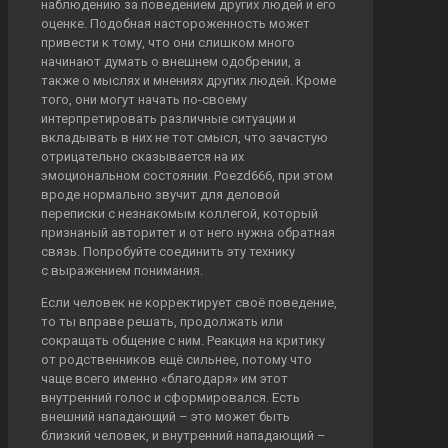
наблюдению за поведением других людей и его
оценке. Подобная настороженность может
привести к тому, что они слишком много
начинают думать о внешнем одобрении, а
также о мыслях и мнениях других людей. Кроме
того, они могут начать по-своему
интерпретировать различные ситуации и
вкладывать в них не тот смысл, что зачастую
отрицательно сказывается на их
эмоциональном состоянии. Poezd666, при этом
вроде нормально звучит для деловой
переписки с незнакомым коллегой, который
признаный авторитет и от него нужна обратная
связь. Попробуйте соединить эту технику
с выражением понимания.
Если человек не корректирует своё поведение,
то ты вправе решать, продолжать или
сокращать общение с ним. Реакция на критику
от родственников ещё сильнее, потому что
чаще всего именно «благодаря» им этот
внутренний голос и сформировался. Есть
внешний нападающий – это может быть
близкий человек, и внутренний нападающий –