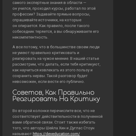
самого экспертные знания в области —
он учился, проходил курсы, работал по этой
профессии? Задавайте прямые вопросы,
спрашивайте источники, на которые
он опирается. Как правило, после такого
собеседник теряется, а вы обнаруживаете его
некомпетентность.
А все потому, что в большинстве своем люди
не умеют правильно критиковать и
реагировать на чужое мнение. В нашей статье
рассмотрим, что делать, если тебя критикуют,
как научиться извлекать из этого пользу и
сохранить нервы. Такой разговор будет
невозможен, если вести его публично.
Советов, Как Правильно
Реагировать На Критику
Во второй колонке перечислите все, что не
соответствует действительности в полученной
вами обратной связи. Стоит также избегать
того, что авторы Шейла Хин и Дуглас Стоун
называют
https://deveducation.com/