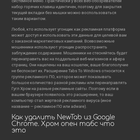
системное меню. Практически у всех веб-обозревателей
набор горячих клавиш идентичен, поэтому для закрытия
текущей вкладки без мышки можно воспользоваться
таким вариантом.
Любой, кто использует угонщик как рекламная платформа
может доступ и использовать эти данные для целевой вам
с заказной маркетинговых кампаний. Всевозможные
мошенники используют угонщик распространить
заблуждение содержание. Мошенники не стесняйтесь будет
перенаправить вас на поддельный веб-магазинов и афера
страниц. Они нацелены на ваш кошелек, ваше благополучие
не беспокоит их. Расширение Tabs To Windows относится к
группе рекламного ПО, которое может показывать
большое количество разной рекламы или перенаправлять
Гугл Хром на разные рекламные сайты. Поэтому если в
вашем браузере появилось это расширение, то ваш
компьютер стал жертвой рекламного вируса (иное
название — рекламное ПО или adware).
Как удалить NewTab из Google
Chrome. Хром опен табс что
это