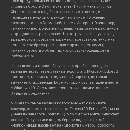
Если предупреждения не появилось, то на специальной
странице Google Chrome скачайте «Инструмент очистки
Chrome», просто задайте это название в поиске, и
перейдете к нужной странице. Рекламное ПО обычно
заражает только Хром, Файрфокс и Интернет Эксплорер,
изменяя их настройки или устанавливая разные рекламные
и вредоносные расширения. Но встречаются случаи, когда
вредоносные программ поражают все установленные на
компьютере браузеры или даже другие программы,
изменяя свойство объект их ярлыков, находящихся на
Рабочем столе.
Но если есть интернет-браузер, который в последнее
время не переставал развиваться, то это Microsoft Edge . В
частности, мы имеем в виду новый вариант, который
заменяет классический Edge, который был запущен вместе
с Windows 10 . Это может привести к поломке вашего
Интернет-соединения.
5.Ищем то самое задание которое может открывать
браузер, оно может называться EnternetSB-EnternetED(лично
у меня называлось EnternetFK). Что бы проверить запускает
оно наш браузер или нет, выбираем задание правой
кнопкой мыши нажимаем на «Свойства». Чтобы сбросить