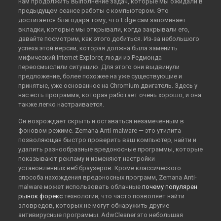
нам продолжить выполнение задач, которые мы ожидали в
предыдущем сеансе работы с компьютером. Это
достигается благодаря тому, что Edge сам запоминает
вкладки, которые мы открывали, когда закрывали его,
давайте посмотрим, как этого добиться. Из-за небольшого
успеха этой версии, которая должна была заменить
мифический Internet Explorer, люди из Редмонда
переосмыслили ситуацию. Для этого они выдвинули
предложение, более похожее на уже существующие и
принятые, уже основанное на Chromium двигатель. Здесь у
нас есть программа, которая работает очень хорошо, и она
также легко настраивается.
Он возрождает скрыть и оставаться незамеченным в
фоновом режиме. Zemana Anti-malware — это утилита
позволяющая быстро проверить ваш компьютер, найти и
удалить разнообразные вредоносные программы, которые
показывают рекламу и изменяют настройки
установленных веб браузеров. Кроме классического
способа нахождения вредоносных программ, Zemana Anti-
malware может использовать облачные
почему популярен
рынок форекс
технологии, что часто позволяет найти
зловредов, которых не могут обнаружить другие
антивирусные программы. AdwCleaner это небольшая