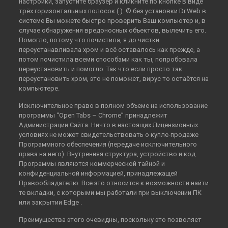
настройки, запустите браузер и кликните по кнопке в виде
трёх горизонтальных полосок ( ). ® без установки Dr.Web в
системе Вы можете быстро проверить Ваш компьютер и, в
случае обнаружения вредоносных объектов, вылечить его.
Помогло, потому что почистила, я до чистки
переустанавливала хром и всё оставалось как прежде, а
потом почистила всеми способами как ты, попробовала
переустановить и помогло. Так что если просто так
переустановить хром, это не поможет, вирус то остаётся на
компьютере.
Исключительное право в полном объеме на использование
программы “Open Tabs – Chrome” принадлежит
Администрации Сайта. Ничто в настоящих Лицензионных
условиях не может свидетельствовать о купле-продаже
Программного обеспечения (передаче исключительного
права на него). Внутренняя структура, устройство и код
Программы являются коммерческой тайной и
конфиденциальной информацией, принадлежащей
Правообладателю. Все это относится к возможности найти
те вкладки, с которыми мы работали при выключении ПК
или закрытии Edge .
Преимущества этого очевидны, поскольку это позволяет