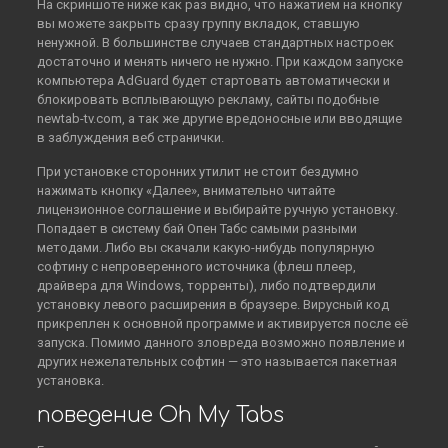
На скриншоте ниже как раз видно, что нажатием на кнопку
вы можете закрыть сразу группу вкладок, ставшую
ненужной. В большинстве случаев стандартных настроек
достаточно и менять ничего не нужно. При каждом запуске
компьютера AdGuard будет стартовать автоматически и
блокировать всплывающую рекламу, сайты подобные
newtab-tv.com, а так же другие вредоносные или вводящие
в заблуждения веб странички.
При установке сторонних утилит не стоит бездумно
нажимать кнопку «Далее», внимательно читайте
лицензионное соглашение и выбирайте ручную установку.
Попадает в систему бай Опен Табс самыми разными
методами. Либо вы скачали какую-нибудь популярную
софтину с непроверенного источника (флеш плеер,
драйвера для Windows, торренты), либо подтвердили
установку левого расширения в браузере. Вирусный код
прикреплен к основной программе и активируется после её
запуска. Помимо данного зловреда возможно появление и
других нежелательных софтин — это называется пакетная
установка.
поведение Oh My Tabs