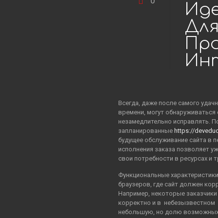
0
Иде
Дл
Пр
Ин
Всегда, даже после самого удач
времени, могут обнаруживаться 
незамедлительно исправлять. По
запланированные
https://devedu
будущее обслуживание сайта в п
исполнения заказа позволяет уж
свои потребности в ресурсах и 
Функциональные характеристики
браузеров, где сайт должен кор
Например, некоторые заказчики 
корректно и в небезызвестном Int
небольшую, но долю возможных 