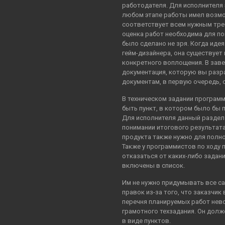
работодателя. Для исполнителя э
любом этапе работы имел возмо
соответствует всем нужным треб
оценка работ необходима для по
было сделано не зря. Когда иде
гейм-дизайнера, она существует 
конкретного воплощения. В заве
документация, которую вы разр
документам, в первую очередь, с
В техническом задании програм
быть пункт, в котором было бы 
Для исполнителя данный раздел
понимании итогового результата
продукта также нужно для полно
Также у программистов по ходу 
отказаться от каких-либо задан
включены в список.
Им не нужно придумывать все с
правок из-за того, что заказчик
перечня планируемых работ нев
грамотного техзадания. Он долж
в виде пунктов.