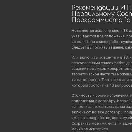
Рекомендации И П
Правильному Сос
Программиста 1с
Не является исключением и ТЗ д
указываются все положения, пр
исполнителя список работ нужен
следует выполнять задание, ка
Или включить их все-таки в ТЗ,
перечисленный список работ да
заданий на каждом конкретном 
теоретической части ты можешь
типы вопросов. Тест и сертифик
который состоит из 10 вопросов
Стоимость и сроки исполнения, 
приложении к договору. Исполни
из прописанных в техзадании зад
включают во все договоры подр
именно к разработке, поэтому е
Сохранить моё имя, e-mail и адр
моих комментариев.