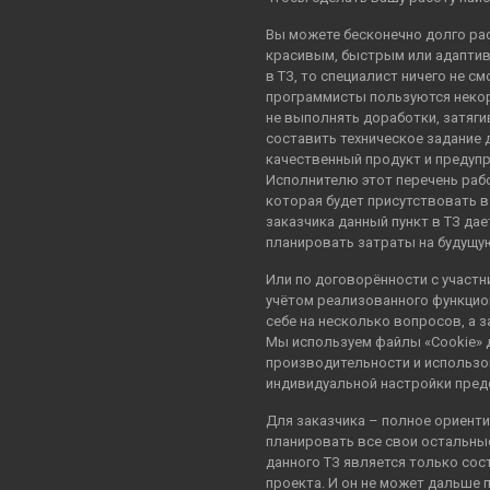
Вы можете бесконечно долго рас
красивым, быстрым или адаптивн
в ТЗ, то специалист ничего не с
программисты пользуются некор
не выполнять доработки, затягив
составить техническое задание 
качественный продукт и предупр
Исполнителю этот перечень рабо
которая будет присутствовать 
заказчика данный пункт в ТЗ да
планировать затраты на будущу
Или по договорённости с участн
учётом реализованного функцио
себе на несколько вопросов, а 
Мы используем файлы «Cookie» 
производительности и использов
индивидуальной настройки пред
Для заказчика – полное ориенти
планировать все свои остальные
данного ТЗ является только сос
проекта. И он не может дальше 