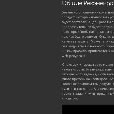
Общие Рекоменда
Без четкого понимания конечно
продукт, который полностью уст
будет поставлена цель работы п
предпочтительней будет получен
некоторых “побитых” опытом люд
так, как будто с ним вы будете п
качестве защиты. Может это и к
раз задуматься о важности хоро
ТЗ, как правило, прилагается к
web-ресурса, т.
К примеру, у переката это може
неуязвимости. Эта информация 
технического задания, и опытно
много времени на исследование 
Docs и оформляем там документ
аудиты и так далее. А в качеств
трекать задачи) — мы пришли к 
клиентом.