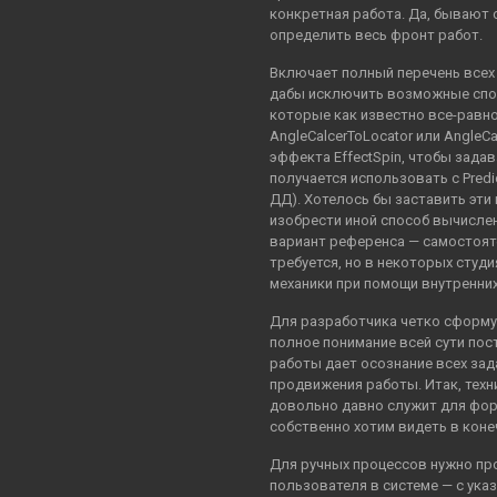
конкретная работа. Да, бывают 
определить весь фронт работ.
Включает полный перечень всех
дабы исключить возможные спо
которые как известно все-равно
AngleCalcerToLocator или AngleCa
эффекта EffectSpin, чтобы задав
получается использовать с Predi
ДД). Хотелось бы заставить эти
изобрести иной способ вычислен
вариант референса — самостоят
требуется, но в некоторых студ
механики при помощи внутренни
Для разработчика четко сформу
полное понимание всей сути пос
работы дает осознание всех за
продвижения работы. Итак, техн
довольно давно служит для фор
собственно хотим видеть в коне
Для ручных процессов нужно пр
пользователя в системе — с ука