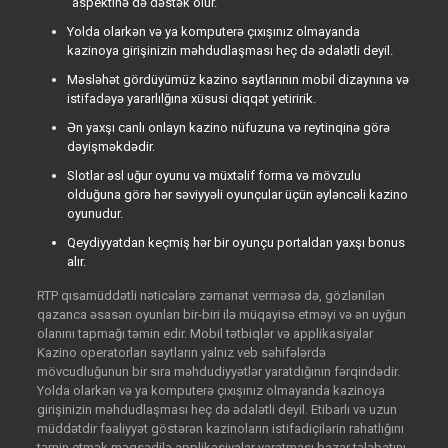
“aspektinə də dəstək olur.
Yolda olarkən və ya komputerə çıxışınız olmayanda
kazinoya girişinizin məhdudlaşması heç də ədalətli deyil.
Məsləhət gördüyümüz kazino saytlarının mobil dizaynına və
istifadəyə yararlılğına xüsusi diqqət yetiririk.
Ən yaxşı canlı onlayn kazino nüfuzuna və reytinqinə görə
dəyişməkdədir.
Slotlar əsl uğur oyunu və müxtəlif forma və mövzulu
olduğuna görə hər səviyyəli oyunçular üçün əyləncəli kazino
oyunudur.
Qeydiyyatdan keçmiş hər bir oyunçu portaldan yaxşı bonus
alır.
RTP qısamüddətli nəticələrə zəmanət verməsə də, gözlənilən
qazanca əsasən oyunları bir-biri ilə müqayisə etməyi və ən uyğun
olanını tapmağı təmin edir. Mobil tətbiqlər və applikasiyalar
Kazino operatorları saytların yalnız veb səhifələrdə
mövcudluğunun bir sıra məhdudiyyətlər yaratdığının fərqindədir.
Yolda olarkən və ya komputerə çıxışınız olmayanda kazinoya
girişinizin məhdudlaşması heç də ədalətli deyil. Etibarlı və uzun
müddətdir fəaliyyət göstərən kazinoların istifadiçilərin rahatlığını
təmin etmək məqsədilə applikasiyalar yaratması bazar tələbatını