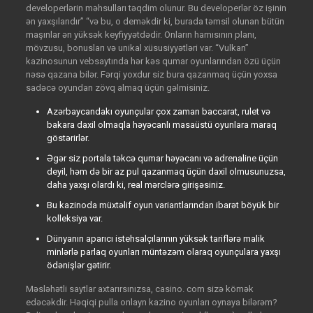
developerlərin məhsulları təqdim olunur. Bu developerlər öz işinin
ən yaxşılarıdır” “və bu, o deməkdir ki, burada təmsil olunan bütün
maşınlar ən yüksək keyfiyyətdədir. Onların hamısının planı,
mövzusu, bonusları və unikal xüsusiyyətləri var. “Vulkan”
kazinosunun vebsaytında hər kəs qumar oyunlarından özü üçün
nəsə qazana bilər. Fərqi yoxdur siz bura qazanmaq üçün yoxsa
sadəcə oyundan zövq almaq üçün gəlmisiniz.
Azərbaycandakı oyunçular çox zaman baccarat, rulet və
bakara daxil olmaqla həyəcanlı masaüstü oyunlara maraq
göstərirlər.
Əgər siz portala təkcə qumar həyəcanı və adrenaline üçün
deyil, həm də bir az pul qazanmaq üçün daxil olmusunuzsa,
daha yaxşı olardı ki, real mərclərə girişəsiniz.
Bu kazinoda müxtəlif oyun variantlarından ibarət böyük bir
kolleksiya var.
Dünyanın aparıcı istehsalçılarının yüksək tariflərə malik
minlərlə parlaq oyunları müntəzəm olaraq oyunçulara yaxşı
ödənişlər gətirir.
Məsləhətli saytlar axtarırsınızsa, casino. com sizə kömək
edəcəkdir. Həqiqi pulla onlayn kazino oyunları oynaya bilərəm?