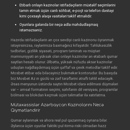
Etibarlı onlayn kazinolar istifadəçilərin müxtəlif seçimlərini
təmin etmək üçün canlı söhbət, e-poçt və telefon dəstəyi
kimi çoxsaylı əlaqə vasitələri təklif etməlidir.
Oyunlara gələndə bir neçə adla məhdudlaşmaq
istəməzsəniz.
Hazırda istifadəçilərin ən çox sevdiyi canlı kazinonu öyrənmək
istəyirsinizsə, rəylərimizə baxmağınız kifayətdir. Təhlükəsizlik
tədbirləri, gizlilik siyasəti, proqram təminatı və müştəri
məmnuniyyəti ən yüksək olan onlayn kazinolar ən etabarlı qumar
saytları hesab olunur. Əlbəttə, yüksək nüfuzlu əksər kazinolar
uduşları nağdlaşdırmaq üçün şəffaf və çevik metodlar təklif edir.
Mosbet etibar edə biləcəyiniz bukmeker kontorudur. Bu baxışda
biz Mosbet Az ın güclü və zəif tərəflərini ətraflı təhlil edəcəyik.
Əsas menyunun üstündə saytın Mosbet idarə edilməsi düymələri
var – əmsal formatının seçimi, səhifənin dil versiyası, proqramlar
bölməsi və blokdan keçmək üçün təlimatlar ilə xatırlatma.
Mütəxəssislər Azərbaycan Kazinolarını Necə
Qiymətləndirir
Qumar əylənmək və ahora real pul qazanmaq oynana bilər.
Əyləncə üçün oyunlar faktiki pul itirmə riski olmadan həzz