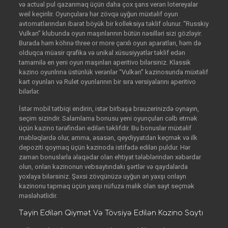
və actual pul qazanmaq üçün daha çox şans verən lotereyalar
weil keçirilir. Oyunçulara hər zövqə uyğun müxtəlif oyun
avtomatlarından ibarət böyük bir kolleksiya təklif olunur. “Russkiy
Vulkan” klubunda oyun maşınlarının bütün nəsilləri sizi gözləyir.
Burada həm köhnə three or more çarxlı oyun aparatları, həm də
olduqca müasir qrafika və unikal xüsusiyyətlər təklif edən
tamamilə en yeni oyun maşınları aperitivo bilərsiniz. Klassik
kazino oyunlrına üstünlük verənlər “Vulkan” kazinosunda müxtəlif
kart oyunları və Rulet oyunlarının bir sıra versiyalarını aperitivo
bilərlər.
İstər mobil tətbiqi endirin, istər birbaşa brauzerinizdə oynayın,
seçim sizindir. Salamlama bonusu yeni oyunçuları cəlb etmək
üçün kazino tərəfindən edilən təklifdir. Bu bonuslar müxtəlif
məbləqlərdə olur, amma, əsasən, qeydiyyatdan keçmək və ilk
depoziti qoymaq üçün kazinoda istifadə edilən puldur. Hər
zaman bonuslarla əlaqədar olan ehtiyat tələblərindən xəbərdar
olun, onları kazinonun vebsaytındakı şərtlər və qaydalarda
yoxlaya bilərsiniz. Şəxsi zövqünüzə uyğun ən yaxşı onlayn
kazinonu tapmaq üçün yaxşı nüfuza malik olan sayt seçmək
məsləhətlidir.
Təyin Edilən Qiymət Və Tövsiyə Edilən Kazino Saytı