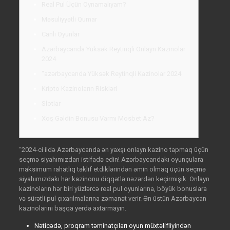
Real Pul Üçün Oynamalıyam?
Məsuliyyətli Qumar
Canlı Oyunlar
Azərbaycanda Yüksək Reytinqli Onlayn Kazinolar
2024
“azərbaycanda Yüksək Reytinqli Kazinolar 2024
Kripto Kazinoların Riskləri
Slotlar
Xoş Gəldin Bonusu Varmı Mosbet Az?
“2024-ci ildə Azərbaycanda ən yaxşı onlayn kazino tapmaq üçün
seçmə siyahımızdan istifadə edin! Azərbaycandakı oyunçulara
maksimum rahatlıq təklif etdiklərindən əmin olmaq üçün seçmə
siyahımızdakı hər kazinonu diqqətlə nəzərdən keçirmişik. Onlayn
kazinoların hər biri yüzlərcə real pul oyunlarına, böyük bonuslara
və sürətli pul çıxarılmalarına zəmanət verir. Ən üstün Azərbaycan
kazinolarını başqa yerdə axtarmayın.
Nəticədə, proqram təminatçıları oyun müxtəlifliyindən