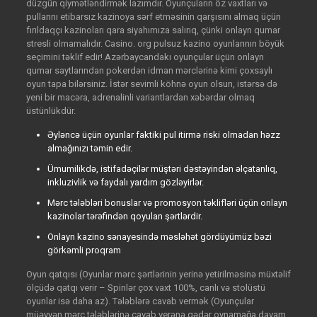
düzgün qiymətləndirmək lazımdır. Oyunçuların öz vaxtları və
pullarını etibarsız kazinoya sərf etməsinin qarşısını almaq üçün
fırıldaqçı kazinoları qara siyahımıza salırıq, çünki onlayn qumar
stresli olmamalıdır. Casino. org pulsuz kazino oyunlarının böyük
seçimini təklif edir! Azərbaycandakı oyunçular üçün onlayn
qumar saytlarından pokerdən idman mərclərinə kimi çoxsaylı
oyun tapa bilərsiniz. İstər sevimli köhnə oyun olsun, istərsə də
yeni bir macəra, adrenalinli variantlardan xəbərdar olmaq
üstünlükdür.
Əyləncə üçün oyunlar faktiki pul itirmə riski olmadan həzz
almağınızı təmin edir.
Ümumilikdə, istifadəçilər müştəri dəstəyindən əlçatanlıq,
inkluzivlik və faydalı yardım gözləyirlər.
Mərc tələbləri bonuslar və promosyon təklifləri üçün onlayn
kazinolar tərəfindən qoyulan şərtlərdir.
Onlayn kazino sənayesində məsləhət gördüyümüz bəzi
görkəmli proqram
Oyun qatqısı (Oyunlar mərc şərtlərinin yerinə yetirilməsinə müxtəlif
ölçüdə qatqı verir – Spinlər çox vaxt 100%, canlı və stolüstü
oyunlar isə daha az). Tələblərə cavab vermək (Oyunçular
müəyyən mərc tələblərinə cavab verənə qədər oynamağa davam