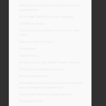
Mütəxəssislər Azərbaycan Kazinolarını Necə
Qiymətləndirir
🎁 Ən Yaxşı Təkliflər Və Promo Aksiyalar
Təhlükəli Kazinolar
Salamlama Bonusu Nədir Və Onu Necə Tələb
Edim?
Pulsuz Və Real Pula Oyna
İdman Mərci
Uyğun Kazi̇no
Android Və İos Üçün Mobil Proqram Mosbet
Qara Siyahıya Salınmış Kazinolar
Pinup Idman Mərcləri
Bukmeker Kontorunun Mosbet Rəsmi Saytında
Necə Qeydiyyatdan Keçmək Olar
Azərbaycan Manatı Ilə Oynaya Bilərəm?
Proqressiv Slotlar