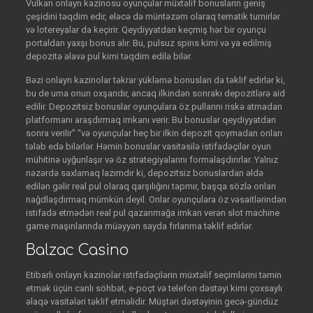
Vulkan onlayn kazinosu oyunçular müxtəlif bonusların geniş
çeşidini təqdim edir, eləcə də müntəzəm olaraq tematik turnirlər
və lotereyalar da keçirir. Qeydiyyatdan keçmiş hər bir oyunçu
portaldan yaxşı bonus alır. Bu, pulsuz spins kimi və ya edilmiş
depozitə əlavə pul kimi təqdim edilə bilər.
Bəzi onlayn kazinolar təkrar yükləmə bonusları da təklif edirlər ki,
bu de uma onun oxşarıdır, ancaq ilkindən sonrakı depozitlərə aid
edilir. Depozitsiz bonuslar oyunçulara öz pullarını riskə atmadan
platformanı araşdırmaq imkanı verir. Bu bonuslar qeydiyyatdan
sonra verilir” “və oyunçular heç bir ilkin depozit qoymadan onları
tələb edə bilərlər. Həmin bonuslar vasitəsilə istifadəçilər oyun
mühitinə uyğunlaşır və öz strategiyalarını formalaşdırırlar. Yalnız
nəzərdə saxlamaq lazımdır ki, depozitsiz bonuslardan əldə
edilən gəlir real pul olaraq qarşılığını tapmır, başqa sözlə onları
nağdlaşdırmaq mümkün deyil. Onlar oyunçulara öz vəsaitlərindən
istifadə etmədən real pul qazanmağa imkan verən slot machine
game maşınlarında müəyyən sayda fırlanma təklif edirlər.
Balzac Casino
Etibarlı onlayn kazinolar istifadəçilərin müxtəlif seçimlərini təmin
etmək üçün canlı söhbət, e-poçt və telefon dəstəyi kimi çoxsaylı
əlaqə vasitələri təklif etməlidir. Müştəri dəstəyinin gecə-gündüz