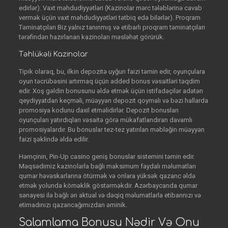
edirlər). Vaxt məhdudiyyətləri (Kazinolar mərc tələblərinə cavab
vermək üçün vaxt məhdudiyyətləri tətbiq edə bilərlər). Proqram
Təminatçıları Biz yalnız tanınmış və etibarlı proqram təminatçıları
tərəfindən hazırlanan kazinoları məsləhət görürük.
Təhlükəli Kazinolar
Tipik olaraq, bu, ilkin depozitə uyğun faizi təmin edir, oyunçulara
oyun təcrübəsini artırmaq üçün added bonus vəsaitləri təqdim
edir. Xoş gəldin bonusunu əldə etmək üçün istifadəçilər adətən
qeydiyyatdan keçməli, müəyyən depozit qoymalı və bəzi hallarda
promosiya kodunu daxil etməlidirlər. Depozit bonusları
oyunçuları yatırdıqları vəsaitə görə mükafatlandıran davamlı
promosiyalardır. Bu bonuslar tez-tez yatırılan məbləğin müəyyən
faizi şəklində əldə edilir.
Həmçinin, Pin-Up casino geniş bonuslar sistemini təmin edir.
Məqsədimiz kazinolarla bağlı maksimum faydalı məlumatları
qumar həvəskarlarına ötürmək və onlara yüksək qazanc əldə
etmək yolunda köməklik göstərməkdir. Azərbaycanda qumar
sənayesi ilə bağlı ən aktual və dəqiq məlumatlarla etibarınızı və
etimadınızı qazancağımızdan əminik.
Salamlama Bonusu Nədir Və Onu