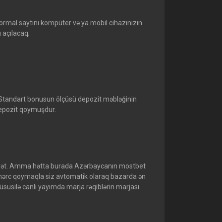
ormal saytını kompüter və ya mobil cihazınızın
 açılacaq;
 Standart bonusun ölçüsü depozit məbləğinin
depozit qoymuşdur.
əmiyyət. Amma hətta burada Azərbaycanın mostbet
, mərc qoymaqla siz avtomatik olaraq bazarda ən
, xüsusilə canlı yayımda marja rəqiblərin marjası