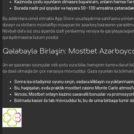
Kazinoda çoxlu oyunların olmasını bəyənirəm, onların hamısı fərql
Burada nadir pul qoyulur və təyyarə 50–100 əmsalına çatanadək g
Bu addımlara ümid etməklə App Store ucuzlaşdırma səhifəsinə yönləndir
dizayn və slotların müxtəlifliyi müəyyən bir azarkeş bazasının yaradılma
Növbəti dəfə siz onu açanda izafi yenilənmiş versiya ilə qarşılaşacaqs
quraşdırmasına lüzum yoxdur.
Qələbəylə Birləşin: Mostbet Azərbay
Ən ən qazanan oyunçular cek-potu vura bilər, həmçinin turnirə dəvət bileti
də daxil olmaqla bir çox variasiya mövcuddur. Qəza oyunları ilə bölməni 
Sonra isə istədiyiniz oyunu seçin, sadəcə klikləyin və yüklənməsin
Bu, həqiqətən, evdə praktik mostbet casino Monte Carlo atmosf
İkincisi, Mostbet onlayn kazino səxavətli bonuslar və promosyonlar
Bölmədə kassir ilə tab mövcuddur ki, bu de uma birbaşa turnir 