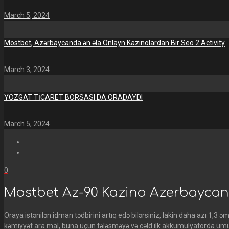
March 5, 2024
Mostbet, Azərbaycanda ən əla Onlayn Kazinolardan Bir Seo 2 Activity
March 3, 2024
YOZGAT TİCARET BORSASI DA ORADAYDI
March 5, 2024
0
Mostbet Az-90 Kazino Azerbaycan
Oraya istənilən idman tədbirini artıq edə bilərsiniz, lakin daha azı 1,3 
kəmiyyət ara mal, buna üçün tələsməyə və cəld ilk akkumulyatorda ümu