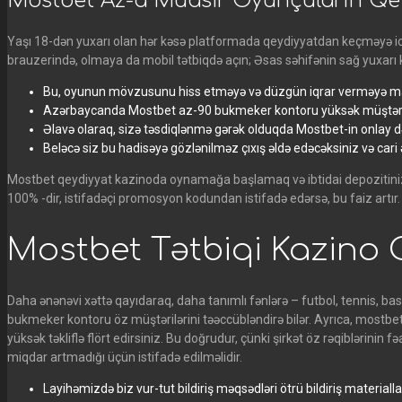
Mostbet Az-a Müasir Oyunçuların Qe
Yaşı 18-dən yuxarı olan hər kəsə platformada qeydiyyatdan keçməyə ica
brauzerində, olmaya da mobil tətbiqdə açın; Əsas səhifənin sağ yuxarı
Bu, oyunun mövzusunu hiss etməyə və düzgün iqrar verməyə ma
Azərbaycanda Mostbet az-90 bukmeker kontoru yüksək müştəri xi
Əlavə olaraq, sizə təsdiqlənmə gərək olduqda Mostbet-in onlay dəs
Beləcə siz bu hadisəyə gözlənilməz çıxış əldə edəcəksiniz və cari ə
Mostbet qeydiyyat kazinoda oynamağa başlamaq və ibtidai depozitiniz
100% -dir, istifadəçi promosyon kodundan istifadə edərsə, bu faiz art
Mostbet Tətbiqi Kazino 
Daha ənənəvi xəttə qayıdaraq, daha tanımlı fənlərə – futbol, tennis, 
bukmeker kontoru öz müştərilərini təəccübləndirə bilər. Ayrıca, mostb
yüksək təkliflə flört edirsiniz. Bu doğrudur, çünki şirkət öz rəqiblərinin 
miqdar artmadığı üçün istifadə edilməlidir.
Layihəmizdə biz vur-tut bildiriş məqsədləri ötrü bildiriş materialla