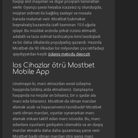
həqiqi slot maşınları və digər proqram təminatları
verilir. Oyunçu şəxsi hesaba icazəsiz iç olunduqda,
müştəri xidməti ilə bağlılıq saxlayır və məsələ
barədə məlumat verir. Mostbet bukmeker
beynəlxalq bazarında izafi təxminən 15 il uğurla
işləyir. Bu müddət ərzində şirkət özünü etimadli,
ədalətli və təzə xidmət təchizatçısı kimi təsdiqlədi
və bir daha ölkələrdə populyarlıq qazandı. Hazırda
Mostbet-də 93 ölkədən bir milyondan çox istifadəçi
qeydiyyatdan keçib
ödəniş metodu depozit
.
Ios Cihazlar ötrü Mostbet
Mobile App
Unutmayın ki, mərc etməzdən əvvəl üzləşmə
haqqında bildiriş əldə etməlisiniz. Qarşılaşma
haqqında nə miqdar ən bilsəniz, bir o qədər əla
mərc edə bilərsiniz. Mostbet-də idman mərcləri
eləmək əcəb və həyəcanverici təcrübədir! Mostbet
canlı idman mərcləri, oyunlar oynanarkən mərc
eləmək imkanı təklif edən mərc növüdür. Bu, mərc
edənlərə oyunların gedişatını izləməklə və ən dəqiq
mərclər etməklə daha daha qazanmaq şansı verir.
Mostbet bədii idman mərcləri ötrü geniş mərc