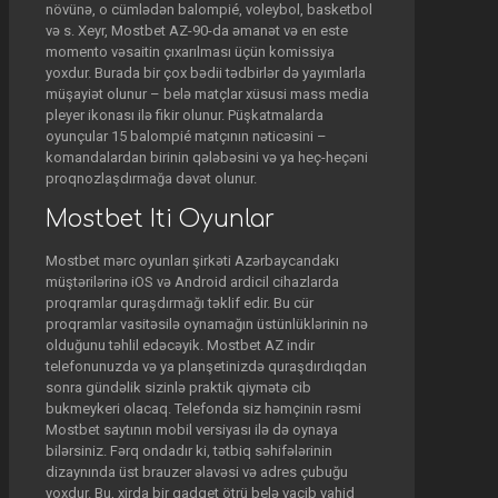
növünə, o cümlədən balompié, voleybol, basketbol
və s. Xeyr, Mostbet AZ-90-da əmanət və en este
momento vəsaitin çıxarılması üçün komissiya
yoxdur. Burada bir çox bədii tədbirlər də yayımlarla
müşayiət olunur – belə matçlar xüsusi mass media
pleyer ikonası ilə fikir olunur. Püşkatmalarda
oyunçular 15 balompié matçının nəticəsini –
komandalardan birinin qələbəsini və ya heç-heçəni
proqnozlaşdırmağa dəvət olunur.
Mostbet Iti Oyunlar
Mostbet mərc oyunları şirkəti Azərbaycandakı
müştərilərinə iOS və Android ardicil cihazlarda
proqramlar quraşdırmağı təklif edir. Bu cür
proqramlar vasitəsilə oynamağın üstünlüklərinin nə
olduğunu təhlil edəcəyik. Mostbet AZ indir
telefonunuzda və ya planşetinizdə quraşdırdıqdan
sonra gündəlik sizinlə praktik qiymətə cib
bukmeykeri olacaq. Telefonda siz həmçinin rəsmi
Mostbet saytının mobil versiyası ilə də oynaya
bilərsiniz. Fərq ondadır ki, tətbiq səhifələrinin
dizaynında üst brauzer əlavəsi və adres çubuğu
yoxdur. Bu, xirda bir gadget ötrü belə vacib vahid