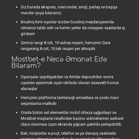
Siz burada ekspres, over/under, sinql, parlay və başqa
mərclər qoya bilərsiniz.
Boulinq kimi oyunlar sizdən boulinq meydançasında
olmanızı tələb edir və həmin yerlər də müəyyən saatlarda iş
göstərir.
Qırmızı rəngi 8 cüt, 10 subay rəqəm, həmçinin Qara
rəngarəng 8 cüt, 10 tək rəqəm yer almışdır.
Mostbet-e Necə Əmanət Edə
Bilərəm?
Oyunçular qeydiyyatdan və ibtidai depozitdən sonra
oyunları əylənmək üçün istifadə olunan səxavətli bonus
alacaqlar.
Həmçinin platforma təmtəraqlı əmsallara və çoxlu mərc
seçimlərinə malikdir.
Orada bütün əsl elementlər mobil cihaza uyğunlaşır və
Mostbet müştərisi tərəfindən kazino xidmətlərinin sərbəst
idarə olunması üçün ekranda yığcam şəkildə yerləşdirilib.
Bəli, müştərilər e-poçt, telefon və ya danışıq vasitəsilə