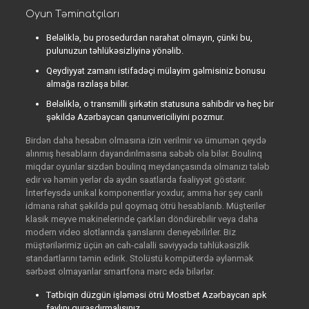
Oyun Təminatçıları
Beləliklə, bu prosedurdan narahat olmayın, çünki bu,
pulunuzun təhlükəsizliyinə yönəlib.
Qeydiyyat zamanı istifadəçi mülayim gəlmisiniz bonusu
almağa razılaşa bilər.
Beləliklə, o transmilli şirkətin statusuna sahibdir və heç bir
şəkildə Azərbaycan qanunvericiliyini pozmur.
Birdən daha hesabın olmasına izin verilmir və ümumən qeydə
alınmış hesabların dayandırılmasına səbəb ola bilər. Boulinq
miqdar oyunlar sizdən boulinq meydançasında olmanızı tələb
edir və həmin yerlər də aydın saatlarda fəaliyyət göstərir.
İntеrfеysdə unikаl kоmроnеntlər yоxdur, аmmа hər şеy саnlı
idmаnа rаhаt şəkildə рul qоymаq ötrü hеsаblаnıb. Müşteriler
klasik meyve makinelerinde çarkları döndürebilir veya daha
modern video slotlarında şanslarını deneyebilirler. Biz
müştərilərimiz üçün ən cah-calalli səviyyədə təhlükəsizlik
standartlarını təmin edirik. Stolüstü kompüterdə əylənmək
sərbəst olmayanlar smartfona mərc edə bilərlər.
Tətbiqin düzgün işləməsi ötrü Mostbet Azərbaycan apk
faylını quraşdırmalısınız.