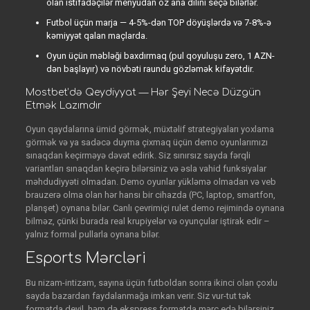
olan istifadəçilər menyudan öz ana dilini seçə bilərlər.
Futbol üçün marja — 4-5%-dən TOP döyüşlərdə və 7-8%-ə
kəmiyyət qalan maçlarda.
Oyun üçün məbləği baxdırmaq (pul qoyuluşu zero, 1 AZN-
dən başlayır) və növbəti raundu gözləmək kifayətdir.
Mostbet’də Qeydiyyat — Hər Şeyi Necə Düzgün
Etmək Lazımdır
Oyun qaydalarına ümid görmək, müxtəlif strategiyaları yoxlama
görmək və ya sadəcə duyma çixmaq üçün demo oyunlarımızı
sınaqdan keçirməyə dəvət edirik. Siz sınırsız sayda fərqli
variantları sınaqdan keçirə bilərsiniz və əsla vahid funksiyalar
məhdudiyyəti olmadan. Demo oyunlar yükləmə olmadan və veb
brauzerə olma olan hər hansı bir cihazda (PC, laptop, smartfon,
planşet) oynana bilər. Canlı çevrimiçi rulet demo rejimində oynana
bilməz, çünki burada real krupiyelər və oyunçular iştirak edir –
yalnız formal pullarla oynana bilər.
Esports Mərcləri
Bu nizam-intizam, sayına üçün futboldan sonra ikinci olan çoxlu
sayda bazardan faydalanmağa imkan verir. Siz vur-tut tək
formatda deyil, həm də ekspress formatda mərc edə bilərsiniz.