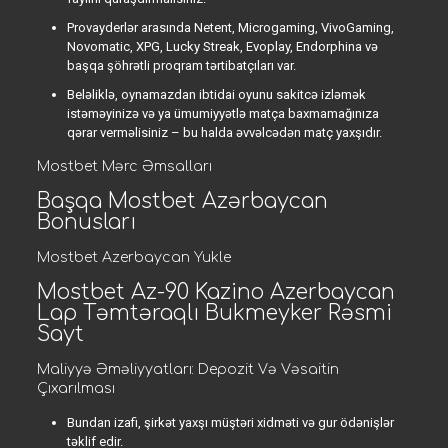
Provayderlər arasında Netent, Microgaming, VivoGaming,
Novomatic, XPG, Lucky Streak, Evoplay, Endorphina və
başqa şöhrətli proqram tərtibatçıları var.
Beləliklə, oynamazdan ibtidai oyunu sakitcə izləmək
istəməyinizə və ya ümumiyyətlə matça baxmamağınıza
qərar verməlisiniz – bu halda əvvəlcədən matç yaxşıdır.
Mostbet Mərc Əmsalları
Başqa Mostbet Azərbaycan
Bonusları
Mostbet Azerbaycan Yukle
Mostbet Az-90 Kazino Azerbaycan
Lap Təmtəraqlı Bukmeyker Rəsmi
Sayt
Maliyyə Əməliyyatları: Depozit Və Vəsaitin
Çıxarılması
Bundan izafi, şirkət yaxşı müştəri xidməti və gur ödənişlər
təklif edir.