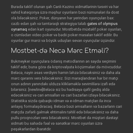
Burada təklif olunan şah Canlı Kazino xidmətlərinin təsviri və hər
vahid kateqoriya üzrə məşhur oyunların bəzi nümunələri ilə dost
ola biləcəksiniz. Poker, dünyanın hər yerindən oyunçuları bax:
cəzb edən şah və təmtəraqlı strategiya tələb
gates of olympus
oynamaq
edən kart oyunudur. Mostbetdə müxtəlif poker oyunları,
o cümlədən video poker və bədii poker masaları təklif edilir. Bu
oyunlar gur mərci və böyük uduşları sevən oyunçular üçündür.
Mostbet-də Necə Mərc Etməli?
Bukmeyker oyunçulara ödəniş metodlarının ən sayda seçimini
təklif edir, buna görə də kriptovalyuta köçürmələri də mövcuddur.
Beləcə, nəyin əsas verdiyini həmin ləhzə biləcəksiniz və daha əla
mərc qərarını verə biləcəksiniz. Sizi maraqlandıran hər bir matçı
onun adının yanındakı ulduza klikləməklə sevimlilərə izafi edə
bilərsiniz. [newline]Beləcə siz bu hadisəyə qəfil gediş əldə
edəcəksiniz və cari əmsalları və cari bazarları izləyə biləcəksiniz.
Statistika sizdə qabaqkı idman və e-idman matçları ilə incə
anlayış formalaşdıracaq. Beləcə bəzi əmsalların və bazarların cari
matçda zəfərli gəlmək ehtimalını təhlil edə biləcəksiniz və daha
pullu proqnozları verə biləcəksiniz. Mostbet də müştəri dəstəyi
xidməti bu sahədə fəal və sənətkar mərc oyunları üzrə
peşəkarlardan ibarətdir.