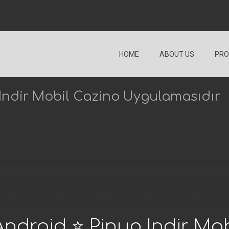
HOME
ABOUT US
PRO
p Indir Mobil Cazino Uygulamasıdır
Android ⭐️ Pinup Indir Mo