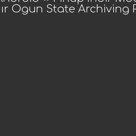
r Ogun State Archiving P