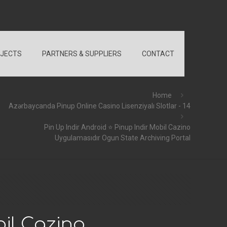
JECTS
PARTNERS & SUPPLIERS
CONTACT
Home
Azərbaycanda Pinup Online Casino Lisenziyalı Slotlar - 14
Pin Up Indir Android ⭐️ Pinup Indir Mobil Cazino
Uygulamasıdır Ogun State Archiving Portal
bil Cazino