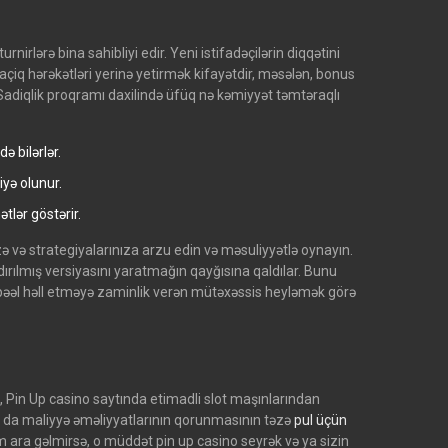
irlərə bina sahibliyi edir. Yeni istifadəçilərin diqqətini
açiq hərəkətləri yerinə yetirmək kifayətdir, məsələn, bonus
 Sadiqlik proqramı daxilində üfüq nə kəmiyyət təmtəraqlı
ə bilərlər.
yə olunur.
tlər göstərir.
ə və strategiyalarınıza arzu edin və məsuliyyətlə oynayın.
ırılmış versiyasını yaratmağın qayğısına qaldılar. Bunu
bəəl həll etməyə zaminlik verən mütəxəssis heyləmək görə
ə, Pin Up casino saytında etimadli slot maşınlarından
 Up da maliyyə əməliyyatlarının qorunmasının təzə
pul üçün
ra gəlmirsə, o müddət pin up casino seyrək və ya sizin