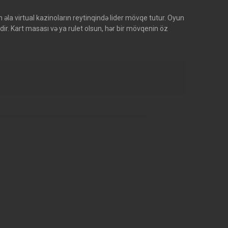
əla virtual kazinoların reytinqində lider mövqe tutur. Oyun
dir. Kart masası və ya rulet olsun, hər bir mövqenin öz