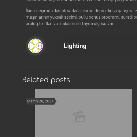
İkinci seçimdə dəstək sadəcə olaraq depozitinizi qarışma ed
maşınlarının yüksək seçimi, pullu bonus proqramı, sürətli p
proloq limitləri və maksimum fayda ölçüsü var.
Lighting
Related posts
March 20, 2024