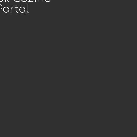
ortal