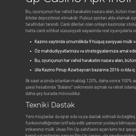
Bu, oyunçunun hər vahid hərəkətini nəzərə alan, bütün mərc
ibtidai depozitinizi etməkdir. Pulsuz spinləri əldə eləmək ü
tərəfindən tanınıb. Canlı dilerləri olan onlayn kazinolar st
hətta canlı söhbət xüsusiyyəti sayəsində real oyunçularla sö
Kazino saytında ümumilikdə 9 hüquq səviyyəsi mülk və 
Öz məhdudiyyətlərinizə və strategiyalarınıza əməl edi
Bu, oyunçunun hər vahid hərəkətini nəzərə alan, bütün 
Əla Kazino Pinup Azərbaycan bazarına 2016-cı ildə iç olu
İlk saat ərzində istənilən məbləğ 120%, daha sonra 100% ar
şəxsi hesabında “Balans” sekmesini açmalı və rahat ödəniş
daha şey burada mövcuddur.
Texniki Dəstək
Yeni müştərilər də iqrar edə və ya dəstək xidməti ilə bağlılıq 
funksionallığından istifadə edib şansınızı yoxlaya bilməyə
imkanınız mülk. Əsas Pin-Up səhifəsini açan kimi tez qarşı
kamil vətəndaşları qanuni Pin-Up casino -da qeydiyyatdan ke