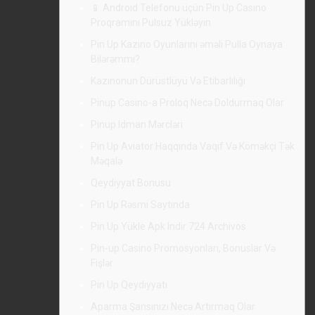
📱 Android Telefonu üçün Pin Up Casino
Proqramını Pulsuz Yükləyin
Pin Up Kazino Oyunlarını əməli Pulla Oynaya
Bilərəmmi?
Kazinonun Dürüstlüyü Və Etibarlılığı
Pinup Casino-a Proloq Necə Doldurmaq Olar
Pinup Idman Mərcləri
Pin Up Aviator Haqqında Vaqif Və Köməkçi Tək
Məqalə
Qeydiyyat Bonusu
Pin Up Rəsmi Saytında
Pin Up Yükle Apk Indir 724 Archivos
Pin-up Casino Promosyonları, Bonuslar Və
Fişlər
Pin Up Qeydiyyatı
Aparma Şansınızı Necə Artırmaq Olar