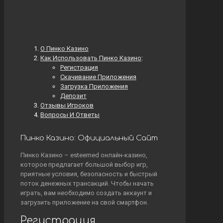
О Пинко Казино
Как Использовать Пинко Казино
:
Регистрация
Скачивание Приложения
Загрузка Приложения
Депозит
Отзывы Игроков
Вопросы И Ответы
Пинко Казино: Официальный Сайт
Пинко Казино – esteemed онлайн-казино,
которое предлагает большой выбор игр,
приятные условия, безопасность и быстрый
поток денежных трансакций. Чтобы начать
играть, вам необходимо создать аккаунт и
загрузить приложение на свой смартфон.
Регистрация