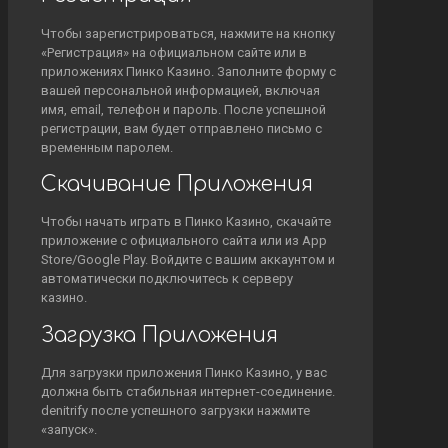
Чтобы зарегистрироваться, нажмите на кнопку
«Регистрация» на официальном сайте или в
приложениях Пинко Казино. Заполните форму с
вашей персональной информацией, включая
имя, email, телефон и пароль. После успешной
регистрации, вам будет отправлено письмо с
временным паролем.
Скачивание Приложения
Чтобы начать играть в Пинко Казино, скачайте
приложение с официального сайта или из App
Store/Google Play. Войдите с вашим аккаунтом и
автоматически подключитесь к серверу
казино.
Загрузка Приложения
Для загрузки приложения Пинко Казино, у вас
должна быть стабильная интернет-соединение.
denitrify после успешного загрузки нажмите
«запуск».