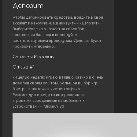
Депозит
Чтобы депонировать средства, войдите в свой
аккаунт и нажмите «Ваш аккаунт» > «Депозит».
Выберитеone из множества способов
пополнения баланса и последуйте
соответствующим процедурам. Депозит будет
произойти мгновенно.
Отзывы Игроков
Отзыв #1
«Я целую неделю играю в Пинко Казино и очень
доволен своим опытом. Большой выбор игр,
быстрые платежи и чистая графика.
Рекомендую всем, кто интересовался
игровыми заведениями на мобильных
устройствах.» – Михаил, 30