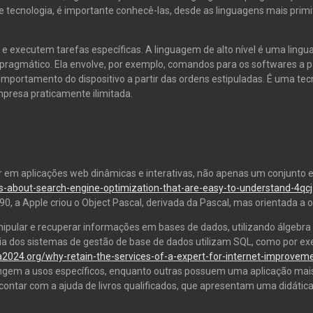
e tecnologia, é importante conhecê-las, desde as linguagens mais primi
e executem tarefas específicas. A linguagem de alto nível é uma lin
agmático. Ela envolve, por exemplo, comandos para os softwares a par
omportamento do dispositivo a partir das ordens estipuladas. É uma tec
presa praticamente ilimitada.
ar em aplicações web dinâmicas e interativas, não apenas um conjunto 
eas-about-search-engine-optimization-that-are-easy-to-understand-4qcj
0, a Apple criou o Object Pascal, derivada da Pascal, mas orientada a o
ular e recuperar informações em bases de dados, utilizando álgebra e 
a dos sistemas de gestão de base de dados utilizam SQL, como por exe
2024.org/why-retain-the-services-of-a-expert-for-internet-improvem
ngem a usos específicos, enquanto outras possuem uma aplicação mais 
ntar com a ajuda de livros qualificados, que apresentam uma didática s