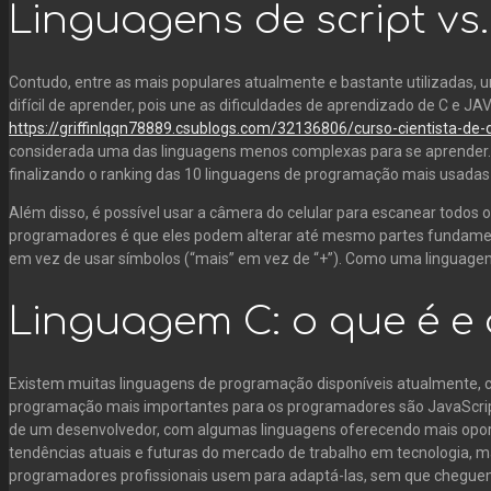
Linguagens de script vs.
Contudo, entre as mais populares atualmente e bastante utilizadas,
difícil de aprender, pois une as dificuldades de aprendizado de C 
https://griffinlqqn78889.csublogs.com/32136806/curso-cientista-de
considerada uma das linguagens menos complexas para se aprender. H
finalizando o ranking das 10 linguagens de programação mais usadas n
Além disso, é possível usar a câmera do celular para escanear todos o
programadores é que eles podem alterar até mesmo partes fundamen
em vez de usar símbolos (“mais” em vez de “+”). Como uma linguagem 
Linguagem C: o que é e 
Existem muitas linguagens de programação disponíveis atualmente, 
programação mais importantes para os programadores são JavaScript,
de um desenvolvedor, com algumas linguagens oferecendo mais oportu
tendências atuais e futuras do mercado de trabalho em tecnologia, m
programadores profissionais usem para adaptá-las, sem que chegu