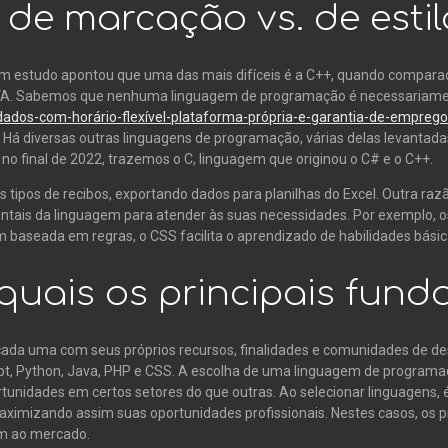
 de marcação vs. de estil
 um estudo apontou que uma das mais difíceis é a C++, quando compara
e JAVA. Sabemos que nenhuma linguagem de programação é necessariamen
-dados-com-horário-flexível-plataforma-própria-e-garantia-de-emprego
á diversas outras linguagens de programação, várias delas levantada
o final de 2022, trazemos o C, linguagem que originou o C# e o C++.
s tipos de recibos, exportando dados para planilhas do Excel. Outra raz
tais da linguagem para atender às suas necessidades. Por exemplo, 
baseada em regras, o CSS facilita o aprendizado de habilidades básic
quais os principais fun
cada uma com seus próprios recursos, finalidades e comunidades de d
 Python, Java, PHP e CSS. A escolha de uma linguagem de programação
nidades em certos setores do que outras. Ao selecionar linguagens, é
aximizando assim suas oportunidades profissionais. Nestes casos, os p
em ao mercado.