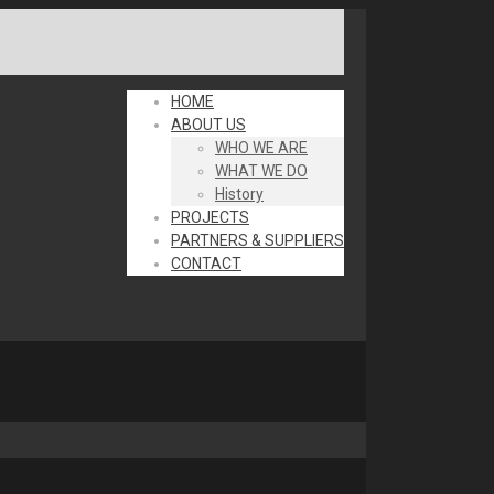
HOME
ABOUT US
WHO WE ARE
WHAT WE DO
History
PROJECTS
PARTNERS & SUPPLIERS
CONTACT