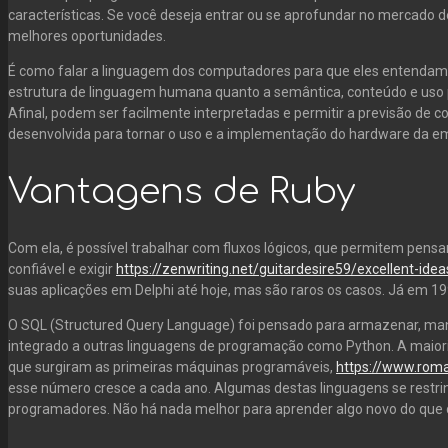
características. Se você deseja entrar ou se aprofundar no mercado d
melhores oportunidades.
É como falar a linguagem dos computadores para que eles entendam 
estrutura de linguagem humana quanto a semântica, conteúdo e uso pr
Afinal, podem ser facilmente interpretadas e permitir a previsão de c
desenvolvida para tornar o uso e a implementação do hardware da em
Vantagens de Ruby
Com ela, é possível trabalhar com fluxos lógicos, que permitem pens
confiável e exigir
https://zenwriting.net/guitardesire59/excellent-id
suas aplicações em Delphi até hoje, mas são raros os casos. Já em 199
O SQL (Structured Query Language) foi pensado para armazenar, manip
integrado a outras linguagens de programação como Python. A maiori
que surgiram as primeiras máquinas programáveis,
https://www.roma
esse número cresce a cada ano. Algumas destas linguagens se restri
programadores. Não há nada melhor para aprender algo novo do que co