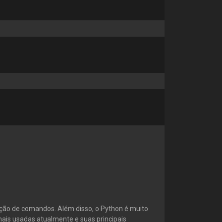
ação de comandos. Além disso, o Python é muito
ais usadas atualmente e suas principais