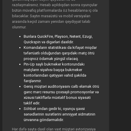
razılaşmalısınız. Hesab açıldıqdan sonra oyunçular
bütün müvafiq platformalarda öz hesablarına iç ola
biləcəklər. Saytın masaüstü və mobil versiyaları
arasında keçid zamanı yenidən qeydiyyat tələb
olunmur.
Bunlara QuickFire, Playson, Netent, Ezugi,
Quickspin və digərləri daxildir.
Komandaların statistikası da kifayət miqdar
təfərrüatlı olduğundan qarşıdakı matç ötrü
proqnoz ödəmək yüngül olacaq.
Pin-Up saylı bukmeker kontorundakı
matçların siyahısı başqa bukmeker
kontorlarından qətiyyən vahid şəkildə
fərqlənmir.
Geniş müştəri auditoriyasını cəlb eləmək ötrü
gənc mərc resursu çoxsaylı promosyonlar və
xüsusi təkliflərlə müxtəlif bonus siyasəti
təklif edir.
Söhbət ondan gedir ki, oyunçu şəxsi
sənədlərinin surətlərini əmniyyət xidmətinin
ünvanına göndərməlidir.
Hər dəfə sayta daxil olan vaxt müştəri avtorizasiya