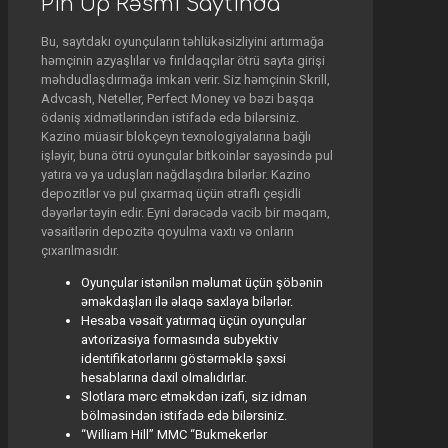
Pin Up Rəsmi Saytında
Bu, saytdakı oyunçuların təhlükəsizliyini artırmağa
həmçinin azyaşlılar və fırıldaqçılar ötrü sayta girişi
məhdudlaşdırmağa imkan verir. Siz həmçinin Skrill,
Advcash, Neteller, Perfect Money və bəzi başqa
ödəniş xidmətlərindən istifadə edə bilərsiniz.
Kazino müasir blokçeyn texnologiyalarına bağlı
işləyir, buna ötrü oyunçular bitkoinlər sayəsində pul
yatıra və ya uduşları nağdlaşdıra bilərlər. Kazino
depozitlər və pul çıxarmaq üçün ətraflı çeşidli
dəyərlər təyin edir. Eyni dərəcədə vacib bir məqam,
vəsaitlərin depozitə qoyulma vaxtı və onların
çıxarılmasıdır.
Oyunçular istənilən məlumat üçün şöbənin
əməkdaşları ilə əlaqə saxlaya bilərlər.
Hesaba vəsait yatırmaq üçün oyunçular
avtorizasiya formasında subyektiv
identifikatorlarını göstərməklə şəxsi
hesablarına daxil olmalıdırlar.
Slotlara mərc etməkdən izafi, siz idman
bölməsindən istifadə edə bilərsiniz.
“William Hill” MMC “Bukmekerlər