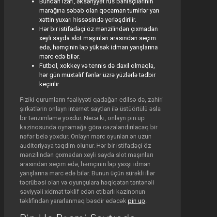
Bundan izafi, əksəriyyət rus bahisçilərinin
marağına səbəb olan qocaman turnirlər yan
xəttin yuxarı hissəsində yerləşdirilir.
Hər bir istifadəçi öz mənzilindən çıxmadan
xeyli sayda slot maşınları arasından seçim
edə, həmçinin lap yüksək idman yarışlarına
mərc edə bilər.
Futbol, xokkey və tennis də daxil olmaqla,
hər gün müxtəlif fənlər üzrə yüzlərlə tədbir
keçirilir.
Fiziki qurumların fəaliyyəti qadağan edilsə də, zahiri
şirkətlərin onlayn internet saytları ilə üstüörtülü əsla
bir tənzimləmə yoxdur. Necə ki, onlayn pin.up
kazinosunda oynamağa görə cəzalandırılacaq bir
nəfər belə yoxdur. Onlayn mərc oyunları ən uzun
auditoriyaya təqdim olunur. Hər bir istifadəçi öz
mənzilindən çıxmadan xeyli sayda slot maşınları
arasından seçim edə, həmçinin lap yaxşı idman
yarışlarına mərc edə bilər. Bunun üçün sürəkli illər
təcrübəsi olan və oyunçulara həqiqətən təntənəli
səviyyəli xidmət təklif edən etibarlı kazinonun
təklifindən yararlanmaq bəsdir edəcək
pin up
.