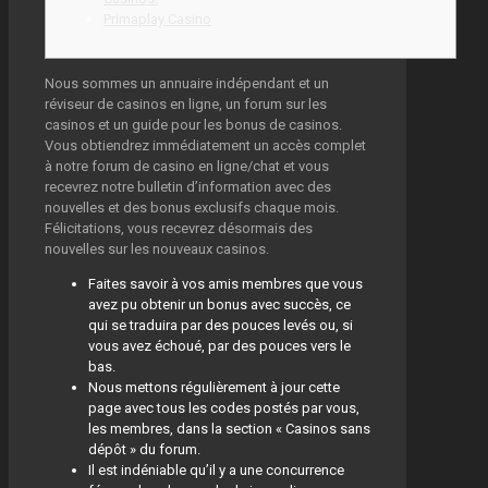
Primaplay Casino
Nous sommes un annuaire indépendant et un
réviseur de casinos en ligne, un forum sur les
casinos et un guide pour les bonus de casinos.
Vous obtiendrez immédiatement un accès complet
à notre forum de casino
en ligne/chat et vous
recevrez notre bulletin d’information avec des
nouvelles et des bonus exclusifs chaque mois.
Félicitations, vous recevrez désormais des
nouvelles sur les nouveaux casinos.
Faites savoir à vos amis membres que vous
avez pu obtenir un bonus avec succès, ce
qui se traduira par des pouces levés ou, si
vous avez échoué, par des pouces vers le
bas.
Nous mettons régulièrement à jour cette
page avec tous les codes postés par vous,
les membres, dans la section « Casinos sans
dépôt » du forum.
Il est indéniable qu’il y a une concurrence