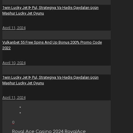
1win Lucky Jet ᐈ Pul, Strategiya Və Hədis Qaydaları üçün
Məşhur Lucky Jet Oyunu
April 11, 2024
Vulkanbet 55 Free Spins And Up Bonus 200% Promo Code
2022
April 10, 2024
1win Lucky Jet ᐈ Pul, Strategiya Və Hədis Qaydaları üçün
Məşhur Lucky Jet Oyunu
April 11, 2024
0
Royal Ace Casino 2024 RoyalAce