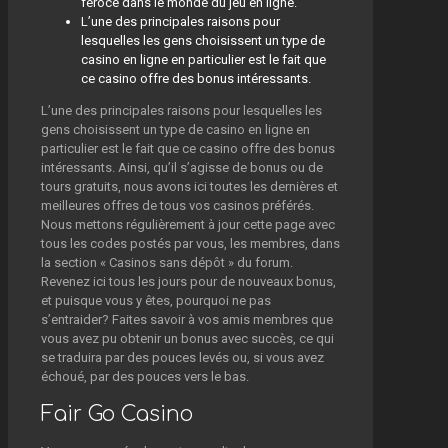
féroce dans le monde du jeu en ligne.
L’une des principales raisons pour
lesquelles les gens choisissent un type de
casino en ligne en particulier est le fait que
ce casino offre des bonus intéressants.
L’une des principales raisons pour lesquelles les
gens choisissent un type de casino en ligne en
particulier est le fait que ce casino offre des bonus
intéressants. Ainsi, qu’il s’agisse de bonus ou de
tours gratuits, nous avons ici toutes les dernières et
meilleures offres de tous vos casinos préférés.
Nous mettons régulièrement à jour cette page avec
tous les codes postés par vous, les membres, dans
la section « Casinos sans dépôt » du forum.
Revenez ici tous les jours pour de nouveaux bonus,
et puisque vous y êtes, pourquoi ne pas
s’entraider? Faites savoir à vos amis membres que
vous avez pu obtenir un bonus avec succès, ce qui
se traduira par des pouces levés ou, si vous avez
échoué, par des pouces vers le bas.
Fair Go Casino