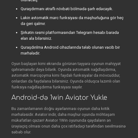
Quraşdırmanı ətraflı növbəti bölmədə şərh edəcəyik.
Lakin avtomatik mərc funksiyası da məşhurluğuna gör heç
də geri qalmır.
Şirkətin rəsmi platformasından Telegram hesabı barədə
elan ala bilərsiniz.
Quraşdırılma Android cihazlarında tələb olunan vacib bir
mərhələdir.
Oyun başlayan kimi ekranda görünən təyyarə oyunun mahiyyət
qəhrəmanıdır deyə bilərik. Oyunda avtomatik nağdlaşdırma,
avtomatik mərcqoyma kimi faydalı funksiyalar da mövcuddur,
onlardan da faydalana bilərsiniz. Oyunda olduqca lazımlı olan
funksiya nağdlaşdırma funksiyası sayılır.
Android-də 1win Aviator Yukle
Bu zamanlamanın doğru ayarlanması oyunun daha kritik
mərhələsidir. Aviator indir, daha məşhur oyunda möhtəşəm
mükafatları qazan! Aviator 1Win oyununda qaydaların ən
ürəyiaçiq olması onun daha çox istifadəçi tərəfindən sevilməsinə
səbəb olur.