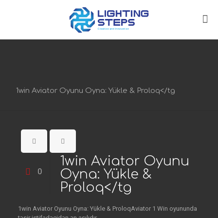
1win Aviator Oyunu Oyna: Yükle & Proloq</tg
1win Aviator Oyunu
0
Oyna: Yükle &
Proloq</tg
1win Aviator Oyunu Oyna: Yükle & Proloq
Aviator 1 Win oyununda
təsir istifadəçidən ən asılıdır.