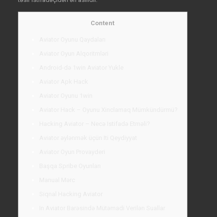
Content
Aviator Oyunu Qaydaları
Aviator Oyun Alqoritmləri
Android-də 1win Aviator Yukle
Aviator Apk Hack
Aviator Oyunu 1win
Aviator Hack – Oyunu Xinclamaq Mümkündürmü?
Hacking Aviator – Necə Istifadə Etməli?
Aviator əylənmək üçün Iti Qeydiyyat
Aviator Oyun Provayderi
Başqa Spribe Oyunları
Manual Mərc
Siqnal Hacking Aviator
In Aviator Barəsində Mütəmadi Verilən Suallar