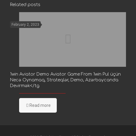
Related posts
February 2, 2023
1win Aviator Demo Aviator Game From 1win Pul üçün
Necə Oynamaq, Strateqlər, Demo, Azərbaycanda
Devirmək</tg
Read more