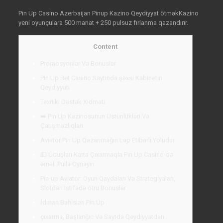
Pin Up Casino Azerbaijan Pinup Kazino Qeydiyyat ötmək
Kazino
yeni oyunçulara 500 manat + 250 pulsuz fırlanma qazandırır.
Content
Promosyonlar Və Bonuslar
Pin Up Bet Casino Saytında şəxsi Kabinetin
Qeydiyyatı
Texniki Dəstək Xidməti
➡️ Pin Up Kazinosunun Üstünlükləri Və
Çatışmazlıqları
Aviator Pin Up Qazanmağın Lap Etibarlı Yoludur
💵 Uduşları Karta Çıxarmaqla Pin Up Casino-də
əməli Pulla Oynayın
Pin-up Aviator: Oyun Qaydaları Və Strategiyaları,
Slotdan Istifadə ötrü Bonuslar
İdman Bahisləri Pin Up
çıxarma, Başlanğıc Və Saytda Qeydiyyatdan