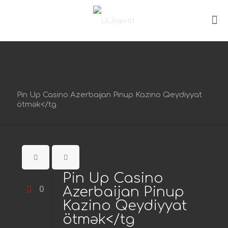
Pin Up Casino Azerbaijan Pinup Kazino Qeydiyyat
ötmək</tg
Pin Up Casino
0
Azerbaijan Pinup
Kazino Qeydiyyat
ötmək</tg