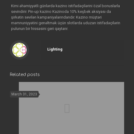
Kimi əhəmiyyətli günlərdə kazino istifadəçilərini özəl bonuslarla
sevindirir. Pin-up kazino Kazinoda 10% keşbek aksiyası da
şirkətin sevilən kampaniyalarındandır. Kazino müştəri
məmnuniyyətini genəltmək üçün slotlarda uduzan istifadəçilərin
pulunun bir hissəsini geri qaytarır.
Lighting
Related posts
March 31, 2023