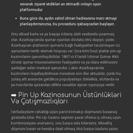
sevərək ziyaret etdikləri ən etimadli onlayn oyun
platformudur.
Buna görə də, aydın vahid idman hadisəsinə mərc etməyi
planlaşdırırsınızsa, bu proseduru qabaqcadan başlayın.
Onu əlbəəl karta və ya başqa ödəniş aləti vasitəsilə çıxarmaq
olar. Azərbaycanda qumar oyunları dövlətə ötrü dəyişir, çünki
Azərbaycan ştatlarının qumarla bağlı fəaliyyətləri tənzimləyən öz
qanunlarını tərtib eləmək hüququ var. Qoa kimi bəzi ştatlar pin-up
kazinolarını qanuniləşdiriblər. 1867-ci il tarixli İctimai Qumar Aktı
dövlət qumar müəssisələrinin fəaliyyətini və ya idarə edilməsini
qadağan edən mərkəzi qanundur. Lakin Azərbaycanda
kazinoların leqallaşdırılması məsələsi son illər aktualdır, çünki bu
zolaq əhl arasında getdikcə populyarlaşır. Beləliklə, slotlarda və
ya mərclərdə qazanılan elliklə vəsaitlər eynən oyunçuya verilir.
➡️ Pin Up Kazinosunun Üstünlükləri
Və Çatışmazlıqları
İstifadəçilərin rahatlığı üçün parol köməkçi düyməsini basaraq
göstərilə bilər. Pin Up Casino saytının şəxsi ofisinə iç olmaq üçün
kombinasiyanı unutsanız, onu bərpa edə bilərsiniz. Müvafiq
düyməni basın və hesaba daxil olmaq ötrü bərpa üsulunu yazın.