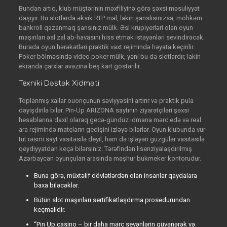
Bundan artıq, klub müştərinin məxfiliyinə görə şəxsi məsuliyyət
daşıyır. Bu slotlarda əksik RTP mal, lakin şanslısınızsa, möhkəm
bankroll qazanmaq şansınız mülk. Əsl krupiyerləri olan oyun
maşınları əsl zal ab-havasını hiss etmək istəyənləri sevindirəcək.
Burada oyun hərəkətləri praktik vaxt rejimində həyata keçirilir.
Poker bölməsində video poker mülk, yəni bu da slotlardır, lakin
ekranda çarxlar əvəzinə beş kart göstərilir.
Texniki Dəstək Xidməti
Toplanmış xallar ouonçunun səviyyəsini artırır və praktik pula
dəyişdirilə bilər. Pin-Up ARIZONA saytının ziyarətçiləri şəxsi
hesablarına daxil olaraq gecə-gündüz idmana mərc edə və real
ara rejimində matçların gedişini izləyə bilərlər. Oyun klubunda vur-
tut rəsmi sayt vasitəsilə deyil, həm də işləyən güzgülər vasitəsilə
qeydiyyatdan keçə bilərsiniz. Tərəfindən lisenziyalaşdırılmış
Azərbaycan oyunçuları arasında məşhur bukmeker kontorudur.
Buna görə, müxtəlif dövlətlərdən olan insanlar qaydalara
baxa biləcəklər.
Bütün slot maşınları sertifikatlaşdırma prosedurundan
keçməlidir.
“Pin Up casino – bir daha mərc sevənlərin güvənərək və