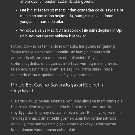
ahora oyunun başlamazdan ibtidai görünür.
Hər bir istifadəçi öz mənzilindən çıxmadan çoxlu sayda slot
maşınları arasından seçim edə, həmçinin ən əla idman
yarışlarına mərc edə bilər.
Windows və ya Mac OS ( macbook ) ilə istifadəçilər Pin Up-
ün bütöv versiyasını yükləyə biləcəklər.
Futbol, xokkey və tennis də iç olmaqla, hər günəş rəngarəng
fənlər üzrə yüzlərlə tədbir keçirilir. Siz həmçinin təmtəraqlı
əmsallarla eSports-a da mərc edə bilərsiniz. Sayt əla
optimallaşdırılıb, ona üçün də interfeysi vurmaq minimum vaxt
tələb edir. Saytın rəng sxemi elə seçilir ki, hətta sürəkli vədəli
seans da ötmə orqanlarına izafi yük yaratmasın.
Pin Up Bet Casino Saytında şəxsi Kabinetin
Qeydiyyatı
Siz artıq Pin-Up oyunu saytında bonuslar almış və mərc etmiş ola
bilərsiniz. Yeni başlayanlar üçün bu bukmeker kontorunda
qeydiyyatdan keçməyə dəyərmi, bizə deyin. Biz ən yaxşı və daha
fərdiləşdirilmiş xidmət təklif görmək üçün kukilərdən istifadə
edirik. Qumar sənayesinin çiçəklənməsi çoxsaylı Azərbaycan
kazinolarının yaranmasına cəhət olub.