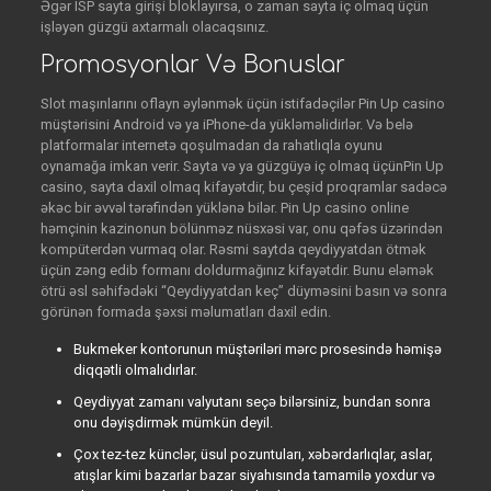
Əgər ISP sayta girişi bloklayırsa, o zaman sayta iç olmaq üçün
işləyən güzgü axtarmalı olacaqsınız.
Promosyonlar Və Bonuslar
Slot maşınlarını oflayn əylənmək üçün istifadəçilər Pin Up casino
müştərisini Android və ya iPhone-da yükləməlidirlər. Və belə
platformalar internetə qoşulmadan da rahatlıqla oyunu
oynamağa imkan verir. Sayta və ya güzgüyə iç olmaq üçünPin Up
casino, sayta daxil olmaq kifayətdir, bu çeşid proqramlar sadəcə
əkəc bir əvvəl tərəfindən yüklənə bilər. Pin Up casino online
həmçinin kazinonun bölünməz nüsxəsi var, onu qəfəs üzərindən
kompüterdən vurmaq olar. Rəsmi saytda qeydiyyatdan ötmək
üçün zəng edib formanı doldurmağınız kifayətdir. Bunu eləmək
ötrü əsl səhifədəki “Qeydiyyatdan keç” düyməsini basın və sonra
görünən formada şəxsi məlumatları daxil edin.
Bukmeker kontorunun müştəriləri mərc prosesində həmişə
diqqətli olmalıdırlar.
Qeydiyyat zamanı valyutanı seçə bilərsiniz, bundan sonra
onu dəyişdirmək mümkün deyil.
Çox tez-tez künclər, üsul pozuntuları, xəbərdarlıqlar, aslar,
atışlar kimi bazarlar bazar siyahısında tamamilə yoxdur və