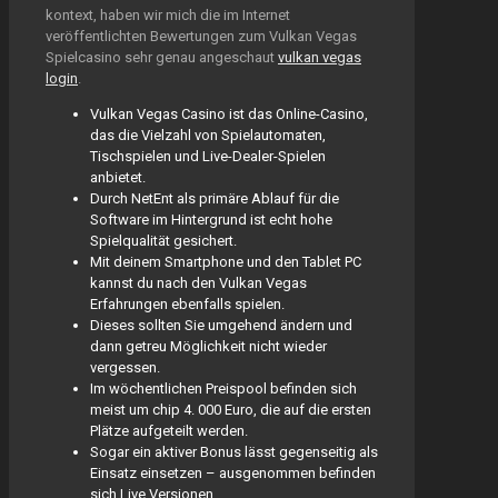
kontext, haben wir mich die im Internet
veröffentlichten Bewertungen zum Vulkan Vegas
Spielcasino sehr genau angeschaut
vulkan vegas
login
.
Vulkan Vegas Casino ist das Online-Casino,
das die Vielzahl von Spielautomaten,
Tischspielen und Live-Dealer-Spielen
anbietet.
Durch NetEnt als primäre Ablauf für die
Software im Hintergrund ist echt hohe
Spielqualität gesichert.
Mit deinem Smartphone und den Tablet PC
kannst du nach den Vulkan Vegas
Erfahrungen ebenfalls spielen.
Dieses sollten Sie umgehend ändern und
dann getreu Möglichkeit nicht wieder
vergessen.
Im wöchentlichen Preispool befinden sich
meist um chip 4. 000 Euro, die auf die ersten
Plätze aufgeteilt werden.
Sogar ein aktiver Bonus lässt gegenseitig als
Einsatz einsetzen – ausgenommen befinden
sich Live Versionen.