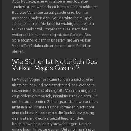
Auto Roulette, eine Animation eines Roulette-
Tisches. Auch wenn damit bereits alle brauchbaren
Roulette-Varianten zu aufgabeln sind, könnte
manchen Spielern der Live-Charakter beim Spiel
fehlen. Kaum ein Merkmal ist wichtiger mit einem
Glücksspielportal, umgekehrt alles steht des
weiteren fällt nun einmalig mit den Spielen. Das
Spieleportfolio kann in unserem großen Vulkan
Vegas Test3 daher als erstes auf dem Prüfstein
stehen.
Wie Sicher Ist Natürlich Das
Vulkan Vegas Casino?
Im Vulkan Vegas Test kann für den anbieter, eine
übersichtliche und benutzerfreundliche Webseite
inszenieren. Selbst ohne große Vorerfahrungen ist
es problemlos möglich, instinktiv zu navigieren. Ein
solch extrem breites Zahlungsportfolio werdet das
nicht in allen Online Casinos vorfinden. Verfügbar
sind nicht nur Klassiker als die Banküberweisung
des weiteren Kreditkartenzahlung, sondern
beispielsweise auch Kryptowährungen. Da sich
online kaum Infos zu deinem Unternehmen finden