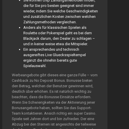
Sie können chip Zahlungsmethoden finden,
die für Sie pro besten geeignet sind immer
wieder, indem Sie welche Geschwindigkeiten
und zusätzlichen Kosten zwischen welchen
Zahlungsmethoden vergleichen.
Anders als für klassischen Spielen als
Roulette oder Pokerspiel geht es bei dem
Blackjack darum, den Dealer zu schlagen –
und in keiner weise etwa die Mitspieler.
Ein ansprechendes und technisch
ausgereiftes Live Gluecksspieltempel
ergänzt die ohnehin bereits gute
Spielauswahl.
Werbeangebote gibt dieses eine ganze Fülle – vom
Cashback zu No Deposit Bonus. Bonusse bieten
den Betrag, welchen der Benutzer gewinnen wird,
deutlich über erhöhen. Es ist natürlich wichtig zu
beachten, dass die Bonusse Einsätze erfordern.
Wenn Sie Schwierigkeiten via der Aktivierung jener
Bonusangebote haben, sollten Sie das Support-
Team kontaktieren. Ansich richtig ein super Casino.
Spiele seit Jahren dort und bin zufrieden. Der eine
Abzug bei den Sternen ist angesichts der teilweise