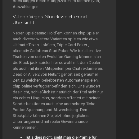
doch langen Bearbeitungszeiten im rahmen (von)
Auszahlungen.
Vulcan Vegas Gluecksspieltempel
Übersicht
Neben Spielcasino Hold’em können chip Spieler
auch diverse weitere Varianten spielen wie etwa
Ultimate Texas Hold’em, Triple Card Poker ,
alternativ Caribbean Stud Poker. Wie bei allen Live
Tischen von seiten Evolution Gaming können sich
die Black jack spieler hier sowohl mit dem Dealer
als auch mit ihren Mitspielern per Chat reklamieren.
Dead or Alive 2 von NetEnt gehört seit geraumer
Zeit zu welchen beliebtesten Automatenspielen,
chip online verfügbar befinden sich. Uns wundert
das nicht, schließlich ist natürlich der Titel nicht nur
ein echter Hingucker, sondern offeriert mit seinen
Sonderfunktionen auch eine unerschoepfliche
Portion Spannung und Abwechslung. Den
Steckplatz können Sie jetzt ohne jegliches
Unterfangen und mit realer Gewinnchance
kennenlernen.
Tut a dies nicht, sieht man die Prämie für