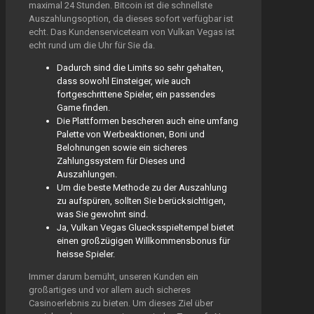
maximal 24 Stunden. Bitcoin ist die schnellste
Auszahlungsoption, da dieses sofort verfügbar ist
echt. Das Kundenserviceteam von Vulkan Vegas ist
echt rund um die Uhr für Sie da.
Dadurch sind die Limits so sehr gehalten,
dass sowohl Einsteiger, wie auch
fortgeschrittene Spieler, ein passendes
Game finden.
Die Plattformen bescheren auch eine umfang
Palette von Werbeaktionen, Boni und
Belohnungen sowie ein sicheres
Zahlungssystem für Dieses und
Auszahlungen.
Um die beste Methode zu der Auszahlung
zu aufspüren, sollten Sie berücksichtigen,
was Sie gewohnt sind.
Ja, Vulkan Vegas Gluecksspieltempel bietet
einen großzügigen Willkommensbonus für
heisse Spieler.
Immer darum bemüht, unseren Kunden ein
großartiges und vor allem auch sicheres
Casinoerlebnis zu bieten. Um dieses Ziel über