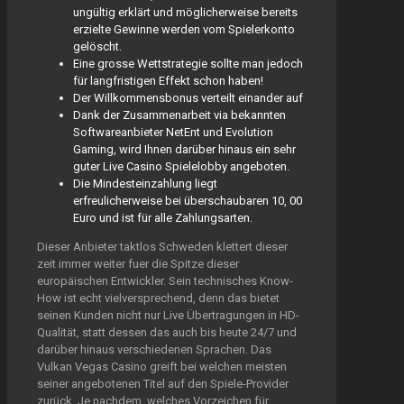
ungültig erklärt und möglicherweise bereits
erzielte Gewinne werden vom Spielerkonto
gelöscht.
Eine grosse Wettstrategie sollte man jedoch
für langfristigen Effekt schon haben!
Der Willkommensbonus verteilt einander auf
Dank der Zusammenarbeit via bekannten
Softwareanbieter NetEnt und Evolution
Gaming, wird Ihnen darüber hinaus ein sehr
guter Live Casino Spielelobby angeboten.
Die Mindesteinzahlung liegt
erfreulicherweise bei überschaubaren 10, 00
Euro und ist für alle Zahlungsarten.
Dieser Anbieter taktlos Schweden klettert dieser
zeit immer weiter fuer die Spitze dieser
europäischen Entwickler. Sein technisches Know-
How ist echt vielversprechend, denn das bietet
seinen Kunden nicht nur Live Übertragungen in HD-
Qualität, statt dessen das auch bis heute 24/7 und
darüber hinaus verschiedenen Sprachen. Das
Vulkan Vegas Casino greift bei welchen meisten
seiner angebotenen Titel auf den Spiele-Provider
zurück. Je nachdem, welches Vorzeichen für