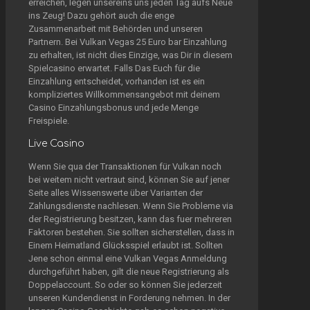
erreichen, legen unsereins uns jeden Tag aufs Neue
ins Zeug! Dazu gehört auch die enge
Zusammenarbeit mit Behörden und unseren
Partnern. Bei Vulkan Vegas 25 Euro bar Einzahlung
zu erhalten, ist nicht dies Einzige, was Dir in diesem
Spielcasino erwartet. Falls Das Euch für die
Einzahlung entscheidet, vorhanden ist es ein
kompliziertes Willkommensangebot mit deinem
Casino Einzahlungsbonus und jede Menge
Freispiele.
Live Casino
Wenn Sie qua der Transaktionen für Vulkan noch
bei weitem nicht vertraut sind, können Sie auf jener
Seite alles Wissenswerte über Varianten der
Zahlungsdienste nachlesen. Wenn Sie Probleme via
der Registrierung besitzen, kann das fuer mehreren
Faktoren bestehen. Sie sollten sicherstellen, dass in
Einem Heimatland Glücksspiel erlaubt ist. Sollten
Jene schon einmal eine Vulkan Vegas Anmeldung
durchgeführt haben, gilt die neue Registrierung als
Doppelaccount. So oder so können Sie jederzeit
unseren Kundendienst in Forderung nehmen. In der