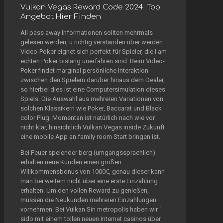
Vulkan Vegas Reward Code 2024 ️ Top
Angebot Hier Finden
All pass away Informationen sollten mehrmals
gelesen werden, u richtig verstanden über werden.
Video-Poker eignet sich perfekt für Spieler, die i am
echten Poker bislang unerfahren sind. Beim Video-
Poker findet marginal persönliche Interaktion
zwischen den Spielern darüber hinaus dem Dealer,
so hierbei dies ist eine Computersimulation dieses
Spiels. Die Auswahl aus mehreren Variationen von
solchen Klassikern wie Poker, Baccarat und Black
color Plug. Momentan ist natürlich nach wie vor
nicht klar, hinsichtlich Vulkan Vegas inside Zukunft
eine mobile App an family room Start bringen ist.
Bei Feuer speiender berg (umgangssprachlich)
erhalten neue Kunden einen großen
Willkommensbonus von 1000€, genau dieser kann
man bei weitem nicht über eine erste Einzahlung
erhalten. Um den vollen Reward zu genießen,
müssen die Neukunden mehreren Einzahlungen
vornehmen. Bei Vulkan Sin metropolis haben wir ‘
sido mit einem tollen neuen Internet casinos über