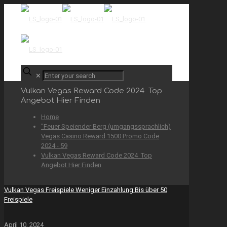
✕
Vulkan Vegas Reward Code 2024 ️ Top
Angebot Hier Finden
Home
"Feuer Speiender Berg (umgangssprachlich)
Vegas Casino Reward 1500 Promo Code
2024 - 59
Vulkan Vegas Reward Code 2024 ️ Top
Angebot Hier Finden
Vulkan Vegas Freispiele Weniger Einzahlung Bis über 50
Freispiele
April 10, 2024