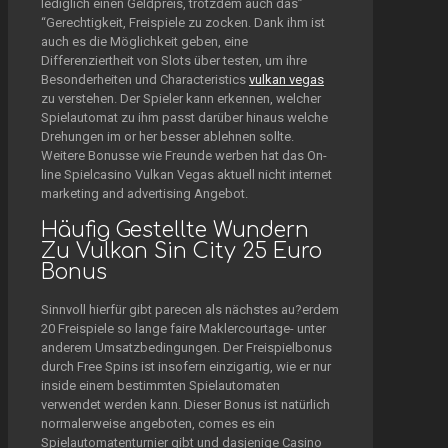
lediglich einen Geldpreis, trotzdem auch das”
“Gerechtigkeit, Freispiele zu zocken. Dank ihm ist
auch es die Möglichkeit geben, eine
Differenziertheit von Slots über testen, um ihre
Besonderheiten und Characteristics
vulkan vegas
zu verstehen. Der Spieler kann erkennen, welcher
Spielautomat zu ihm passt darüber hinaus welche
Drehungen im or her besser ablehnen sollte.
Weitere Bonusse wie Freunde werben hat das On-
line Spielcasino Vulkan Vegas aktuell nicht internet
marketing and advertising Angebot.
Häufig Gestellte Wundern
Zu Vulkan Sin City 25 Euro
Bonus
Sinnvoll hierfür gibt parecen als nächstes au?erdem
20 Freispiele so lange faire Maklercourtage- unter
anderem Umsatzbedingungen. Der Freispielbonus
durch Free Spins ist insofern einzigartig, wie er nur
inside einem bestimmten Spielautomaten
verwendet werden kann. Dieser Bonus ist natürlich
normalerweise angeboten, comes es ein
Spielautomatenturnier gibt und dasjenige Casino