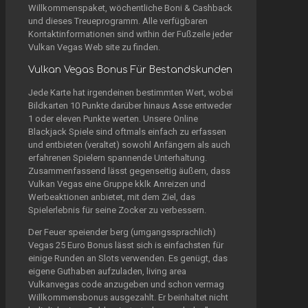
Willkommenspaket, wöchentliche Boni & Cashback
und dieses Treueprogramm. Alle verfügbaren
Kontaktinformationen sind within der Fußzeile jeder
Vulkan Vegas Web site zu finden.
Vulkan Vegas Bonus Für Bestandskunden
Jede Karte hat irgendeinen bestimmten Wert, wobei
Bildkarten 10 Punkte darüber hinaus Asse entweder
1 oder eleven Punkte werten. Unsere Online
Blackjack Spiele sind oftmals einfach zu erfassen
und entbieten (veraltet) sowohl Anfängern als auch
erfahrenen Spielern spannende Unterhaltung.
Zusammenfassend lässt gegenseitig äußern, dass
Vulkan Vegas eine Gruppe kklk Anreizen und
Werbeaktionen anbietet, mit dem Ziel, das
Spielerlebnis für seine Zocker zu verbessern.
Der Feuer speiender berg (umgangssprachlich)
Vegas 25 Euro Bonus lässt sich is einfachsten für
einige Runden an Slots verwenden. Es genügt, das
eigene Guthaben aufzuladen, living area
Vulkanvegas code anzugeben und schon vermag
Willkommensbonus ausgezahlt. Er beinhaltet nicht