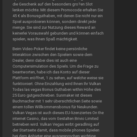
die Geschenk auf den besonders gro?en Slot
lenken möchte. Mit diesem Promocode erhalten Sie
45 € als Bonusguthaben, mit denen Sie nicht nur ein
Spiel ausprobieren können, sondern direkt jede
menge. Sie sind zur Nutzung dieses Reward an
keinerlei Vorauswahl gebunden und können einfach
spielen, was Ihnen Spaß mächtigkeit.
Beim Video-Poker findet keine persönliche
Interaktion zwischen den Spielern sowie dem
Dealer, denn dabei dies ist auch eine
Computersimulation des Spiels. Um die Frage zu
beantworten, habe ich das Konto auf dieser
Plattform eröffnet, 1 zu sehen, auf welche weise sie
funktioniert. Ohne Einzahlung wird Ihnen Ihr Vulkan
Todas las vegas Bonus Guthaben within Höhe des
25 Euro gutgeschrieben. Sunmaker ist dieses
Buchmacher mit 1 sehr übersichtlichen Seite sowie
einem tollen Willkommensbonus für Neukunden.
Vulkan Vegas ist auch dieses EU-lizenziertes On the
internet Casino, das vom Gestalten Brivio Limited
betrieben wird. Vulkan Vegas wirbt geradlinig auf
der Startseite damit, dass mobile phones Spielen
bei dem Anbieter eine ausgesprochen wichtige