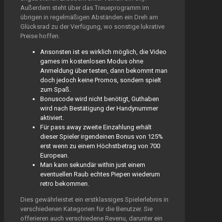
Außerdem steht über das Treueprogramm im
übrigen in regelmäßigen Abständen ein Dreh am
Glücksrad zu der Verfügung, wo sonstige lukrative
Preise hoffen.
Ansonsten ist es wirklich möglich, die Video
games im kostenlosen Modus ohne
Anmeldung über testen, dann bekommt man
doch jedoch keine Promos, sondern spielt
zum Spaß.
Bonuscode wird nicht benötigt, Guthaben
wird nach Bestätigung der Handynummer
aktiviert.
Für pass away zweite Einzahlung erhält
dieser Spieler irgendeinen Bonus von 125%
erst wenn zu einem Höchstbetrag von 700
European.
Man kann sekundär within just einem
eventuellen Raub echtes Piepen wiederum
retro bekommen.
Dies gewährleistet ein erstklassiges Spielerlebnis in
verschiedenen Kategorien für die Benutzer. Sie
offerieren auch verschiedene Revenu, darunter ein