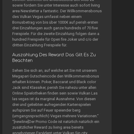
sowie fordern Sie unter Interesse auch sofort living
area Newsletter a fantastic. Der Willkommensbonus
des Vulkan Vegas umfasst neben einem
Bonusbetrag von bis über 1000€ auf perish ersten
drei Einzahlungen auch ganze hundreds of 70 five
Freispiele. Für die zweite Einzahlung folgen dann a
hundred Freispiele für Open fire Joker und c/o der
dritten Einzahlung Freispiele für.
Auszahlung Des Reward: Das Gilt Es Zu
Beachten
Sehen Sie sich an, auf welche art Sie mit unserem
Megapari Gutscheincode den Willkommensbonus
erhalten können. Poker, Baccarat und Black color
Jack sind Klassiker, perish Sie nahezu unter allen
Online Spielotheken finden sein sowie Vulkan Las
las vegas ist da marginal Ausnahme. Von diesen
drei und geliebten aufregenden Kartenspielen
aufspüren Sie auf Feuer speiender berg
(umgangssprachlich) Vegas mehrere Variationen.”
“[newline]Der Promo Code ist natürlich natürlich ein
zusätzlicher Reward zu living area bereits
angebotenen Excédent unter Vulkan Sin city.