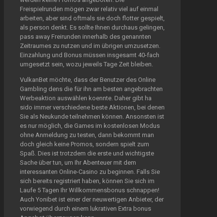
Freispielrunden mögen zwar relativ viel auf einmal
arbeiten, aber sind oftmals sie doch flotter gespielt,
als person denkt. Es sollte Ihnen durchaus gelingen,
pass away Freirunden innerhalb des genannten
Zeitraumes zu nutzen und im übrigen umzusetzen.
Einzahlung und Bonus müssen insgesamt 40-fach
umgesetzt sein, wozu jeweils Tage Zeit bleiben.
VulkanBet möchte, dass der Benutzer des Online
Gambling dens die für ihn am besten angebrachten
Werbeaktion auswählen koennte. Daher gibt ha
sido immer verschiedene beste Aktionen, bei denen
Sie als Neukunde teilnehmen können. Ansonsten ist
es nur möglich, die Games im kostenlosen Modus
ohne Anmeldung zu testen, dann bekommt man
doch gleich keine Promos, sondern spielt zum
Spaß. Dies ist trotzdem die erste und wichtigste
Sache über tun, um Ihr Abenteuer mit dem
interessanten Online-Casino zu beginnen. Falls Sie
sich bereits registriert haben, können Sie sich im
Laufe 5 Tagen Ihr Willkommensbonus schnappen!
Auch Yonibet ist einer der neuwertigen Anbieter, der
vorwiegend durch einem lukrativen Extra bonus