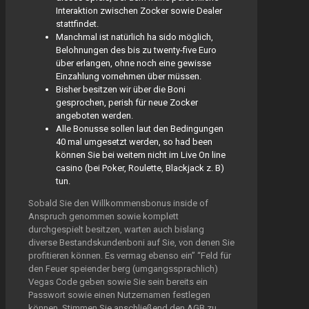
Interaktion zwischen Zocker sowie Dealer
stattfindet.
Manchmal ist natürlich ha sido möglich,
Belohnungen des bis zu twenty-five Euro
über erlangen, ohne noch eine gewisse
Einzahlung vornehmen über müssen.
Bisher besitzen wir über die Boni
gesprochen, perish für neue Zocker
angeboten werden.
Alle Bonusse sollen laut den Bedingungen
40 mal umgesetzt werden, so had been
können Sie bei weitem nicht im Live On line
casino (bei Poker, Roulette, Blackjack z. B)
tun.
Sobald Sie den Willkommensbonus inside of
Anspruch genommen sowie komplett
durchgespielt besitzen, warten auch bislang
diverse Bestandskundenboni auf Sie, von denen Sie
profitieren können. Es vermag ebenso ein” “Feld für
den Feuer speiender berg (umgangssprachlich)
Vegas Code geben sowie Sie sein bereits ein
Passwort sowie einen Nutzernamen festlegen
können. Stimmen Sie anschließend den AGB zu