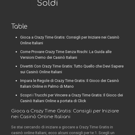
Soldi
Table
Gioca a Crazy Time Gratis: Consigli per Iniziare nei Casinò
Online Italiani
Come Provare Crazy Time Senza Rischi: La Guida alle
Versioni Demo dei Casinò Italiani
Divertiti Con Crazy Time Gratis: Tutto Quello che Devi Sapere
sui Casinò Online Italiani
Impara le Regole di Crazy Time Gratis: Il Gioco dei Casinò
Italiani Online in Palmo di Mano
Scopri i Trucchi per Vincere a Crazy Time Gratis: Il Gioco dei
Casinò Italiani Online a portata di Click
Gioca a Crazy Time Gratis: Consigli per Iniziare
nei Casinò Online Italiani
Se stai cercando di iniziare a giocare a Crazy Time Gratis in
casinò online Italiani, ecco alcuni consigli per te:1. Scegli un