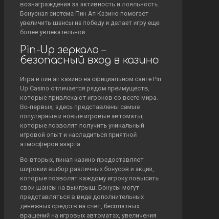
вознаграждения за активность и лояльность.
Бонусная система Пин Ап Казино помогает
увеличить шансы на победу и делает игру еще
более увлекательной.
Pin-Up зеркало –
безопасный вход в казино
Игра в пин ап казино на официальном сайте Pin
Up Casino отличается рядом преимуществ,
которые привлекают игроков со всего мира.
Во-первых, здесь представлены самые
популярные и новые игровые автоматы,
которые позволят получить уникальный
игровой опыт и насладиться приятной
атмосферой азарта.
Во-вторых, пинап казино предоставляет
широкий выбор различных бонусов и акций,
которые позволят каждому игроку повысить
свои шансы на выигрыш. Бонусы могут
представляться в виде дополнительных
денежных средств на счет, бесплатных
вращений на игровых автоматах, увеличения