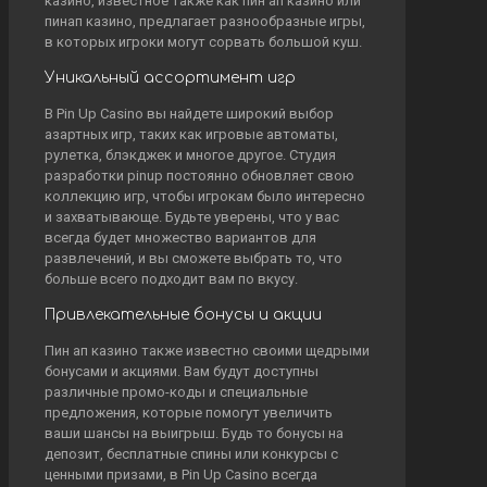
казино, известное также как пин ап казино или
пинап казино, предлагает разнообразные игры,
в которых игроки могут сорвать большой куш.
Уникальный ассортимент игр
В Pin Up Casino вы найдете широкий выбор
азартных игр, таких как игровые автоматы,
рулетка, блэкджек и многое другое. Студия
разработки pinup постоянно обновляет свою
коллекцию игр, чтобы игрокам было интересно
и захватывающе. Будьте уверены, что у вас
всегда будет множество вариантов для
развлечений, и вы сможете выбрать то, что
больше всего подходит вам по вкусу.
Привлекательные бонусы и акции
Пин ап казино также известно своими щедрыми
бонусами и акциями. Вам будут доступны
различные промо-коды и специальные
предложения, которые помогут увеличить
ваши шансы на выигрыш. Будь то бонусы на
депозит, бесплатные спины или конкурсы с
ценными призами, в Pin Up Casino всегда