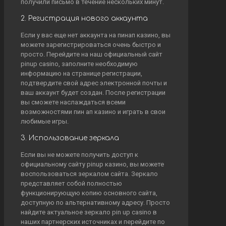
получили письмо в течение нескольких минут.
2. Регистрация нового аккаунта
Если у вас еще нет аккаунта на пинап казино, вы
можете зарегистрироваться очень быстро и
просто. Перейдите на наш официальный сайт
pinup casino, заполните необходимую
информацию на странице регистрации,
подтвердите свой адрес электронной почты и
ваш аккаунт будет создан. После регистрации
вы сможете наслаждаться всеми
возможностями пин ап казино и играть в свои
любимые игры.
3. Использование зеркала
Если вы не можете получить доступ к
официальному сайту pinup казино, вы можете
воспользоваться зеркалом сайта. Зеркало
представляет собой полностью
функционирующую копию основного сайта,
доступную по альтернативному адресу. Просто
найдите актуальное зеркало pin up casino в
наших партнерских источниках и перейдите по