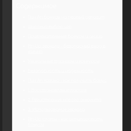
Содержимое
Пин Ап бонусы на первый депозит
Широкий выбор игр
Привлекательные бонусы и акции
Pin-Up зеркало – безопасный вход в
казино
Уникальные турниры и конкурсы
Безопасность и надежность
Пин Ап Казино – как получить бонус
1. Восстановление пароля
2. Регистрация нового аккаунта
3. Использование зеркала
Pin-Up слоты – как активировать
бонусы