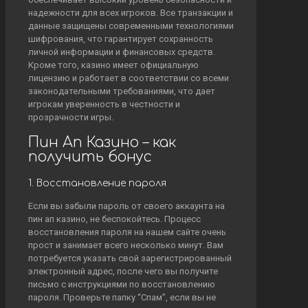
надежности для всех игроков. Все транзакции и
данные защищены современными технологиями
шифрования, что гарантирует сохранность
личной информации и финансовых средств.
Кроме того, казино имеет официальную
лицензию и работает в соответствии со всеми
законодательными требованиями, что дает
игрокам уверенность в честности и
прозрачности игры.
Пин Ап Казино – как
получить бонус
1. Восстановление пароля
Если вы забыли пароль от своего аккаунта на
пин ап казино, не беспокойтесь. Процесс
восстановления пароля на нашем сайте очень
прост и занимает всего несколько минут. Вам
потребуется указать свой зарегистрированный
электронный адрес, после чего вы получите
письмо с инструкциями по восстановлению
пароля. Проверьте папку “Спам”, если вы не