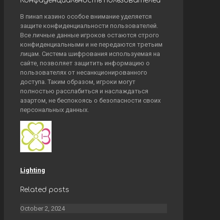
Конфиденциальность пользователей
В пинап казино особое внимание уделяется
защите конфиденциальности пользователей.
Все личные данные игроков остаются строго
конфиденциальными и не передаются третьим
лицам. Система шифрования используемая на
сайте, позволяет защитить информацию о
пользователях от несанкционированного
доступа. Таким образом, игроки могут
полностью расслабиться и наслаждаться
азартом, не беспокоясь о безопасности своих
персональных данных.
Lighting
Related posts
October 2, 2024