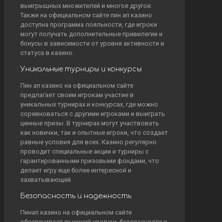
выигрышных множителей и многое другое.
Также на официальном сайте пин ап казино
доступна программа лояльности, где игроки
могут получать дополнительные привилегии и
бонусы в зависимости от уровня активности и
статуса в казино.
Уникальные турниры и конкурсы
Пин ап казино на официальном сайте
предлагает своим игрокам участие в
уникальных турнирах и конкурсах, где можно
соревноваться с другими игроками и выиграть
ценные призы. В турнирах могут участвовать
как новички, так и опытные игроки, что создает
равные условия для всех. Казино регулярно
проводит специальные акции и турниры с
гарантированными призовыми фондами, что
делает игру еще более интересной и
захватывающей.
Безопасность и надежность
Пинап казино на официальном сайте
обеспечивает высокий уровень безопасности и