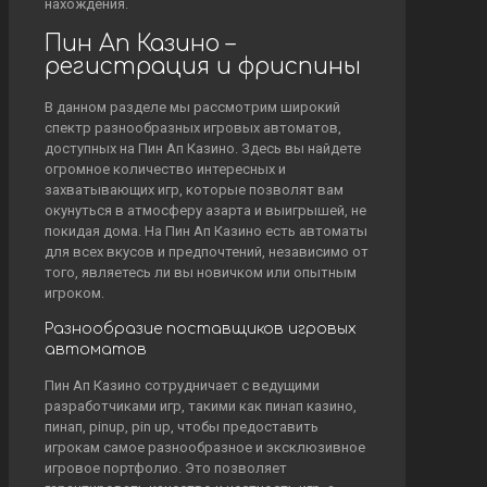
нахождения.
Пин Ап Казино –
регистрация и фриспины
В данном разделе мы рассмотрим широкий
спектр разнообразных игровых автоматов,
доступных на Пин Ап Казино. Здесь вы найдете
огромное количество интересных и
захватывающих игр, которые позволят вам
окунуться в атмосферу азарта и выигрышей, не
покидая дома. На Пин Ап Казино есть автоматы
для всех вкусов и предпочтений, независимо от
того, являетесь ли вы новичком или опытным
игроком.
Разнообразие поставщиков игровых
автоматов
Пин Ап Казино сотрудничает с ведущими
разработчиками игр, такими как пинап казино,
пинап, pinup, pin up, чтобы предоставить
игрокам самое разнообразное и эксклюзивное
игровое портфолио. Это позволяет