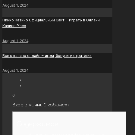
August 1, 2024
Пинко Казино Официальный Сайт – Играть в Онлайн
Казино Pinco
August 1, 2024
Все о казино онлайн – игры, бонусы и стратегии
August 1, 2024
0
Вход в личный кабинет
Содержимое