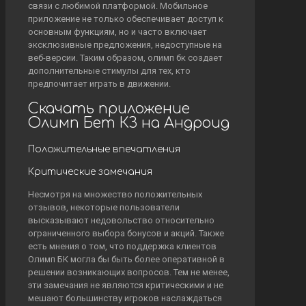
связи с любимой платформой. Мобильное
приложение не только обеспечивает доступ к
основным функциям, но и часто включает
эксклюзивные предложения, недоступные на
веб-версии. Таким образом, олимп бк создает
дополнительные стимулы для тех, кто
предпочитает играть в движении.
Скачать приложение
Олимп Бет КЗ на Андроид
Положительные впечатления
Критические замечания
Несмотря на множество положительных
отзывов, некоторые пользователи
высказывают недовольство относительно
ограниченного выбора бонусов и акций. Также
есть мнения о том, что поддержка клиентов
Олимп БК могла бы быть более оперативной в
решении возникающих вопросов. Тем не менее,
эти замечания не являются критическими и не
мешают большинству игроков наслаждаться