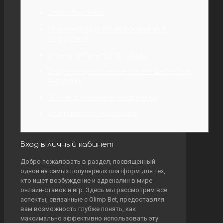
Способы связи
Рекомендации по обращению в
поддержку
Личный кабинет БК Олимп
Скачать приложение Олимп Бет КЗ на
Андроид
Положительные впечатления
Критические замечания
Вход в личный кабинет
Добро пожаловать в раздел, посвященный
одной из самых популярных платформ для тех,
кто ищет возбуждение и адреналин в мире
онлайн-ставок и игр. Здесь мы рассмотрим все
аспекты, связанные с Olimp Bet, предоставляя
вам возможность глубже понять, как
максимально эффективно использовать эту