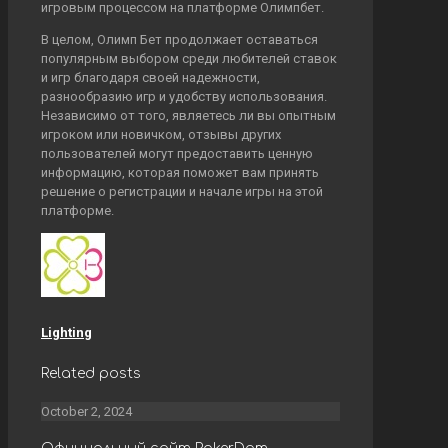
игровым процессом на платформе Олимпбет.
В целом, Олимп Бет продолжает оставаться
популярным выбором среди любителей ставок
и игр благодаря своей надежности,
разнообразию игр и удобству использования.
Независимо от того, являетесь ли вы опытным
игроком или новичком, отзывы других
пользователей могут предоставить ценную
информацию, которая поможет вам принять
решение о регистрации и начале игры на этой
платформе.
Lighting
Related posts
October 2, 2024