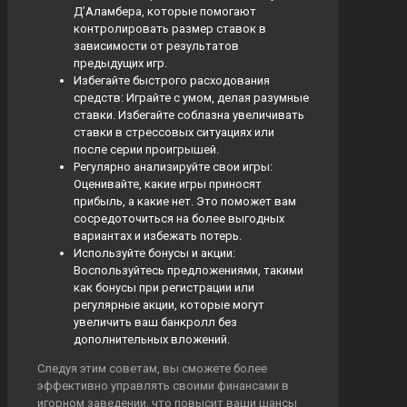
Д’Аламбера, которые помогают
контролировать размер ставок в
зависимости от результатов
предыдущих игр.
Избегайте быстрого расходования
средств: Играйте с умом, делая разумные
ставки. Избегайте соблазна увеличивать
ставки в стрессовых ситуациях или
после серии проигрышей.
Регулярно анализируйте свои игры:
Оценивайте, какие игры приносят
прибыль, а какие нет. Это поможет вам
сосредоточиться на более выгодных
вариантах и избежать потерь.
Используйте бонусы и акции:
Воспользуйтесь предложениями, такими
как бонусы при регистрации или
регулярные акции, которые могут
увеличить ваш банкролл без
дополнительных вложений.
Следуя этим советам, вы сможете более
эффективно управлять своими финансами в
игорном заведении, что повысит ваши шансы