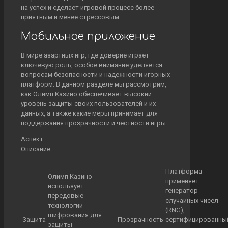
на успех и сделает игровой процесс более
приятным и менее стрессовым.
Мобильное приложение
В мире азартных игр, где доверие играет
ключевую роль, особое внимание уделяется
вопросам безопасности и надежности игорных
платформ. В данном разделе мы рассмотрим,
как Олимп Казино обеспечивает высокий
уровень защиты своих пользователей и их
данных, а также какие меры принимает для
поддержания прозрачности и честности игры.
Аспект
Описание
Платформа
Олимп Казино
применяет
использует
генератор
передовые
случайных чисел
технологии
(RNG),
шифрования для
Защита
Прозрачность
сертифицированны
защиты