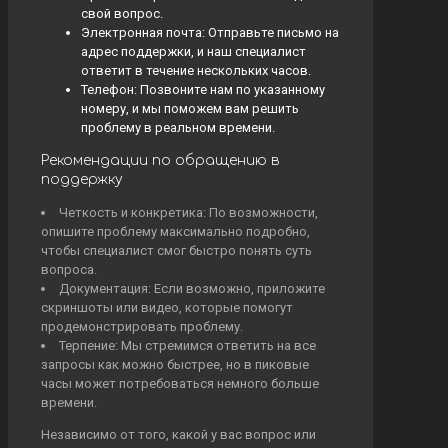
свой вопрос.
Электронная почта: Отправьте письмо на
адрес поддержки, и наш специалист
ответит в течение нескольких часов.
Телефон: Позвоните нам по указанному
номеру, и мы поможем вам решить
проблему в реальном времени.
Рекомендации по обращению в
поддержку
Четкость и конкретика: По возможности,
опишите проблему максимально подробно,
чтобы специалист смог быстро понять суть
вопроса.
Документация: Если возможно, приложите
скриншоты или видео, которые помогут
продемонстрировать проблему.
Терпение: Мы стремимся ответить на все
запросы как можно быстрее, но в пиковые
часы может потребоваться немного больше
времени.
Независимо от того, какой у вас вопрос или