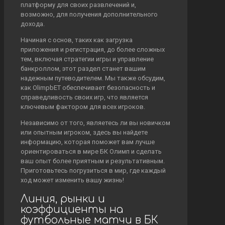
платформу для своих развлечений и,
возможно, для получения дополнительного
дохода.
Начиная с основ, таких как загрузка
приложения и регистрация, до более сложных
тем, включая стратегии игры и управление
банкроллом, этот раздел станет вашим
надежным путеводителем. Мы также обсудим,
как OlimpbET обеспечивает безопасность и
справедливость своих игр, что является
ключевым фактором для всех игроков.
Независимо от того, являетесь ли вы новичком
или опытным игроком, здесь вы найдете
информацию, которая поможет вам лучше
ориентироваться в мире БК Олимп и сделать
ваш опыт более приятным и результативным.
Приготовьтесь погрузиться в мир, где каждый
ход может изменить вашу жизнь!
Линия, рынки и
коэффициенты на
футбольные матчи в БК