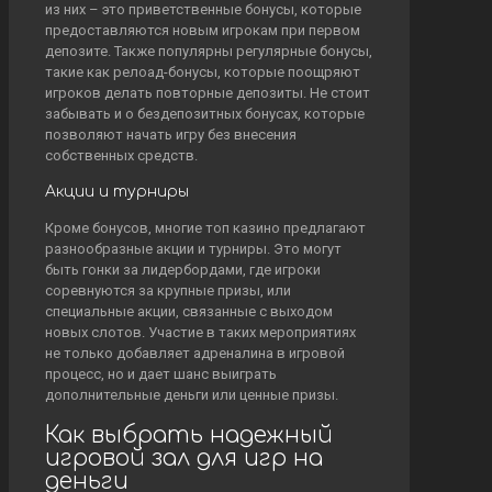
из них – это приветственные бонусы, которые
предоставляются новым игрокам при первом
депозите. Также популярны регулярные бонусы,
такие как релоад-бонусы, которые поощряют
игроков делать повторные депозиты. Не стоит
забывать и о бездепозитных бонусах, которые
позволяют начать игру без внесения
собственных средств.
Акции и турниры
Кроме бонусов, многие топ казино предлагают
разнообразные акции и турниры. Это могут
быть гонки за лидербордами, где игроки
соревнуются за крупные призы, или
специальные акции, связанные с выходом
новых слотов. Участие в таких мероприятиях
не только добавляет адреналина в игровой
процесс, но и дает шанс выиграть
дополнительные деньги или ценные призы.
Как выбрать надежный
игровой зал для игр на
деньги