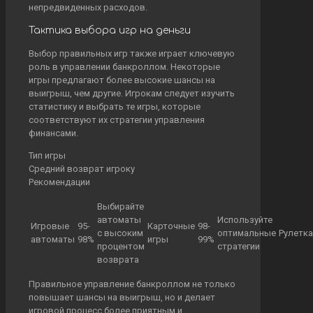
непредвиденных расходов.
Тактика выбора игр на деньги
Выбор правильных игр также играет ключевую
роль в управлении банкроллом. Некоторые
игры предлагают более высокие шансы на
выигрыш, чем другие. Игрокам следует изучить
статистику и выбрать те игры, которые
соответствуют их стратегии управления
финансами.
Тип игры
Средний возврат игроку
Рекомендации
Выбирайте
автоматы
Используйте
Игровые
95-
Карточные
98-
с высоким
оптимальные
Рулетка
автоматы
98%
игры
99%
процентом
стратегии
возврата
Правильное управление банкроллом не только
повышает шансы на выигрыш, но и делает
игровой процесс более приятным и