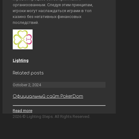
организованным. Следуя этим принципам,
игроки могут наслаждаться играми в топ
казино без негативных финансовых
последствий.
Lighting
Related posts
October 2, 2024
Официальный сайт PokerDom
Read more
2026 © Lighting Steps. All Rights Reserved.