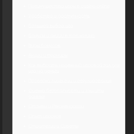
Преимущества игры в casino online
Удобство и доступность
Большой выбор игр
Бонусы и акции в топ казино
Виды бонусов
Акции и турниры
Как выбрать надежный игровой зал для
игр на деньги
Проверка лицензии и регулирования
Оценка безопасности и защиты
данных
Отзывы и Рекомендации
Опыт игроков
Стратегии и Советы