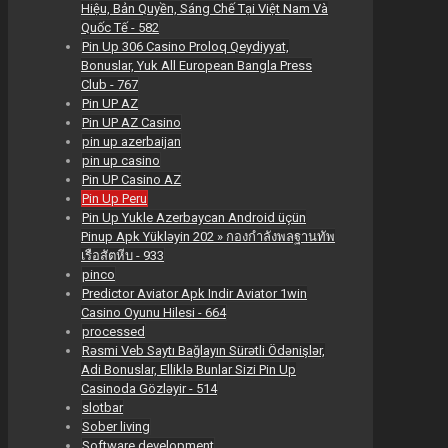
Hiệu, Bản Quyền, Sáng Chế Tại Việt Nam Và
Quốc Tế - 582
Pin Up 306 Casino Proloq Qeydiyyat,
Bonuslar, Yuk All European Bangla Press
Club - 767
Pin UP AZ
Pin UP AZ Casino
pin up azerbaijan
pin up casino
Pin UP Casino AZ
Pin Up Peru
Pin Up Yukle Azerbaycan Android üçün
Pinup Apk Yükləyin 202 » กองกำลังพลฐานทัพ
เรือสัตหีบ - 933
pinco
Predictor Aviator Apk Indir Aviator 1win
Casino Oyunu Hilesi - 664
processed
Rəsmi Veb Saytı Bağlayın️ Sürətli Ödənişlər,
Adi Bonuslar, Elliklə Bunlar Sizi Pin Up
Casinoda Gözləyir - 514
slotbar
Sober living
Software development