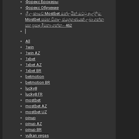
Форекс Брокеры
Форекс Обучение
ශ්‍රී ලංකාවේ Mostbet ඔන්ලයින් ඔට්ටු ඇල්ලීම:
Mostbet සමඟ විශාල ජයග්‍රහණයක් ලබා ගන්න
සහ ප්‍රසාද දීමනා ගන්න - 462
All
1win
1win AZ
1xbet
1xbet AZ
1xbet BR
betmotion
betmotion BR
lucky8
lucky8 FR
mostbet
mostbet AZ
mostbet UZ
pinup
pinup AZ
pinup BR
vulkan vegas