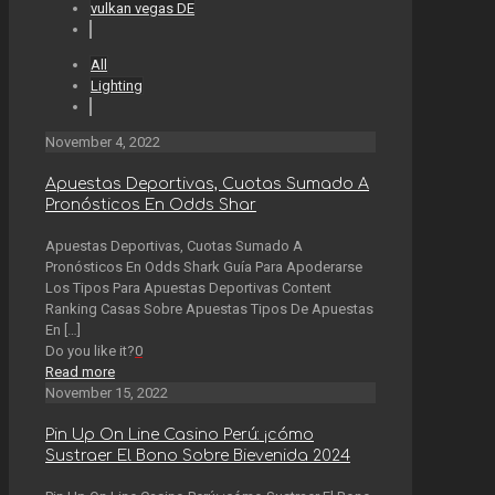
vulkan vegas DE
All
Lighting
November 4, 2022
Apuestas Deportivas, Cuotas Sumado A
Pronósticos En Odds Shar
Apuestas Deportivas, Cuotas Sumado A
Pronósticos En Odds Shark Guía Para Apoderarse
Los Tipos Para Apuestas Deportivas Content
Ranking Casas Sobre Apuestas Tipos De Apuestas
En
[…]
Do you like it?
0
Read more
November 15, 2022
Pin Up On Line Casino Perú: ¡cómo
Sustraer El Bono Sobre Bievenida 2024