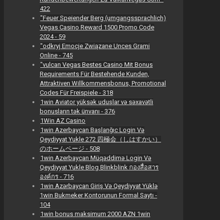
422
"Feuer Speiender Berg (umgangssprachlich)
Vegas Casino Reward 1500 Promo Code
2024 - 59
"odkryj Emocje Związane Unces Grami
Online - 745
"vulcan Vegas Bestes Сasino Mit Bonus
Requirements Für Bestehende Kunden,
Attraktiven Willkommensbonus, Promotional
Codes Für Freispiele - 318
1win Aviator yüksək uduşlar və səxavətli
bonusların tək ünvanı - 376
1Win AZ Casino
1win Azerbaycan Başlanğıc Login Və
Qeydiyyat Yukle 272 四極会（しはすかい）
のホームページ - 508
1win Azerbaycan Müqəddimə Login Və
Qeydiyyat Yukle Blog Blinkblink กองสื่อสาร
องค์กร - 716
1win Azərbaycan Giriş Və Qeydiyyat Yüklə
1win Bukmeker Kontorunun Formal Saytı -
104
1win bonus maksimum 2000 AZN 1win