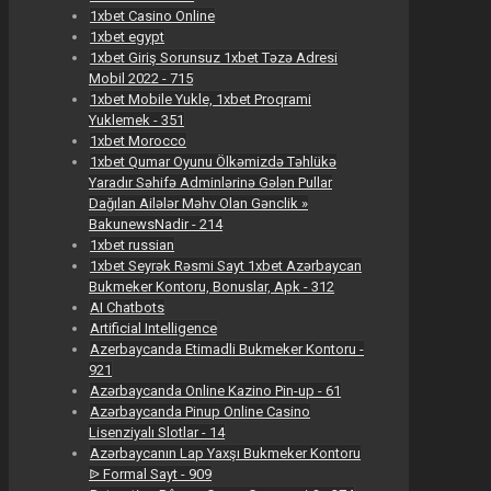
1xbet Casino Online
1xbet egypt
1xbet Giriş Sorunsuz 1xbet Təzə Adresi
Mobil 2022 - 715
1xbet Mobile Yukle, 1xbet Proqrami
Yuklemek - 351
1xbet Morocco
1xbet Qumar Oyunu Ölkəmizdə Təhlükə
Yaradır Səhifə Adminlərinə Gələn Pullar
Dağılan Ailələr Məhv Olan Gənclik »
BakunewsNadir - 214
1xbet russian
1xbet Seyrək Rəsmi Sayt 1xbet Azərbaycan
Bukmeker Kontoru, Bonuslar, Apk - 312
AI Chatbots
Artificial Intelligence
Azerbaycanda Etimadli Bukmeker Kontoru -
921
Azərbaycanda Online Kazino Pin-up - 61
Azərbaycanda Pinup Online Casino
Lisenziyalı Slotlar - 14
Azərbaycanın Lap Yaxşı Bukmeker Kontoru
ᐉ Formal Sayt - 909