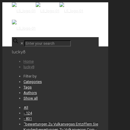
✕
lucky8
Home
lucky8
Filter by
Categories
Tags
Authors
Show all
All
- 124
- 831
"bewertungen Zu Vulkanvegas Entziffern Sie
Kundenbewertungen Zu Vulkanvegas Com -