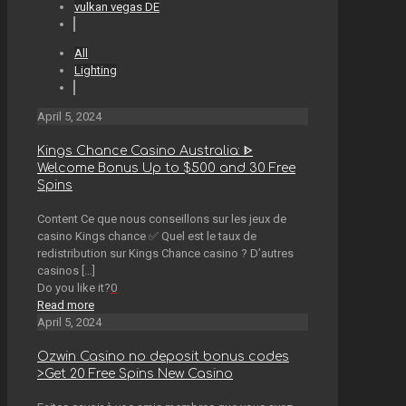
vulkan vegas DE
All
Lighting
April 5, 2024
Kings Chance Casino Australia: ᐈ
Welcome Bonus Up to $500 and 30 Free
Spins
Content Ce que nous conseillons sur les jeux de
casino Kings chance ✅ Quel est le taux de
redistribution sur Kings Chance casino ? D’autres
casinos
[…]
Do you like it?
0
Read more
April 5, 2024
Ozwin Casino no deposit bonus codes
>Get 20 Free Spins New Casino