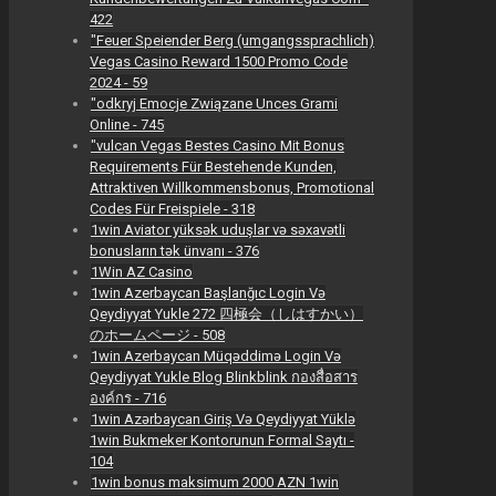
422
"Feuer Speiender Berg (umgangssprachlich)
Vegas Casino Reward 1500 Promo Code
2024 - 59
"odkryj Emocje Związane Unces Grami
Online - 745
"vulcan Vegas Bestes Сasino Mit Bonus
Requirements Für Bestehende Kunden,
Attraktiven Willkommensbonus, Promotional
Codes Für Freispiele - 318
1win Aviator yüksək uduşlar və səxavətli
bonusların tək ünvanı - 376
1Win AZ Casino
1win Azerbaycan Başlanğıc Login Və
Qeydiyyat Yukle 272 四極会（しはすかい）
のホームページ - 508
1win Azerbaycan Müqəddimə Login Və
Qeydiyyat Yukle Blog Blinkblink กองสื่อสาร
องค์กร - 716
1win Azərbaycan Giriş Və Qeydiyyat Yüklə
1win Bukmeker Kontorunun Formal Saytı -
104
1win bonus maksimum 2000 AZN 1win