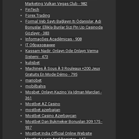
Marketing Vulkan Vegas Club - 982
FinTech
Forex Trading
Formal Veb Saytı Bağlayın️ Iti Ödənişlər, Adi
Bonuslar, Elliklə Bunlar Sizi Pin Up Casinoda
Gözləyir - 383
Informações Acadêmicas - 908
IT Образование
Kassam Nadir: Onlayn Ode Onlayn Vermə
Sistemi - 473
kulisbet
Machines À Sous À 3 Rouleaux +200 Jeux
Gratuits En Mode Démo - 795
mariobet
mobilbahis
Mosbet: Onlayn Kazino Və Idman Mərcləri -
361
Mostbet AZ Casino
mostbet azerbaijan
Mostbet Casino Azerbaycan
Mostbet Dən Bukmeker Bonusları 309 175 -
937
Mostbet India Official Online Website