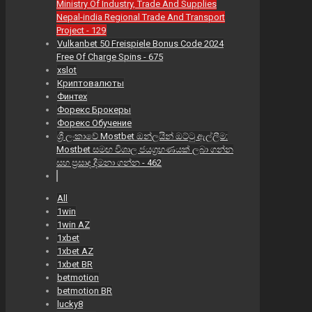
Ministry Of Industry, Trade And Supplies
Nepal-india Regional Trade And Transport
Project - 129
Vulkanbet 50 Freispiele Bonus Code 2024
Free Of Charge Spins - 675
xslot
Криптовалюты
Финтех
Форекс Брокеры
Форекс Обучение
ශ්‍රී ලංකාවේ Mostbet ඔන්ලයින් ඔට්ටු ඇල්ලීම:
Mostbet සමඟ විශාල ජයග්‍රහණයක් ලබා ගන්න
සහ ප්‍රසාද දීමනා ගන්න - 462
All
1win
1win AZ
1xbet
1xbet AZ
1xbet BR
betmotion
betmotion BR
lucky8