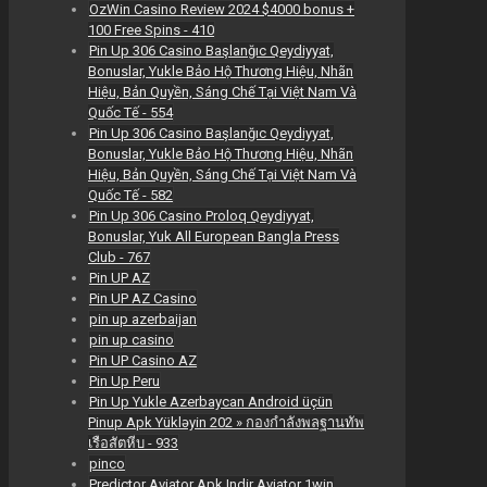
OzWin Casino Review 2024 $4000 bonus +
100 Free Spins - 410
Pin Up 306 Casino Başlanğıc Qeydiyyat,
Bonuslar, Yukle Bảo Hộ Thương Hiệu, Nhãn
Hiệu, Bản Quyền, Sáng Chế Tại Việt Nam Và
Quốc Tế - 554
Pin Up 306 Casino Başlanğıc Qeydiyyat,
Bonuslar, Yukle Bảo Hộ Thương Hiệu, Nhãn
Hiệu, Bản Quyền, Sáng Chế Tại Việt Nam Và
Quốc Tế - 582
Pin Up 306 Casino Proloq Qeydiyyat,
Bonuslar, Yuk All European Bangla Press
Club - 767
Pin UP AZ
Pin UP AZ Casino
pin up azerbaijan
pin up casino
Pin UP Casino AZ
Pin Up Peru
Pin Up Yukle Azerbaycan Android üçün
Pinup Apk Yükləyin 202 » กองกำลังพลฐานทัพ
เรือสัตหีบ - 933
pinco
Predictor Aviator Apk Indir Aviator 1win