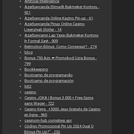
Artificial Intelligence
Azerbaycanda Etimadli Bukmeker Kontoru -
921
Azərbaycanda Online Kazino Pin-up - 61
Azərbaycanda Pinup Online Casino
Lisenziyalı Slotlar - 14
Azərbaycanın Lap Yaxşı Bukmeker Kontoru
ᐉ Formal Sayt - 909
Betmotion Bônus: Como Conseguir? - 274
blog
Bonus 750 Azn ⬅️ Promokod Üzrə Bonus -
799
Bookkeeping
Bootcamp de programação
Bootcamp de programación
btt2
casino
Casino JOKA I Bonus 3 000 + Free Spins
sans Wager - 722
Casino Keys : +5000 Jeux Gratuits de Casino
en ligne - 965
casinom-hub.comsitesi apr
Código Promocional Pin Up 2024 Qual O
Bônus Pin Up?" - 252