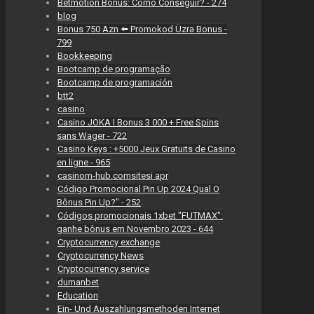
Betmotion Bônus: Como Conseguir? - 274
blog
Bonus 750 Azn ⬅️ Promokod Üzrə Bonus -
799
Bookkeeping
Bootcamp de programação
Bootcamp de programación
btt2
casino
Casino JOKA I Bonus 3 000 + Free Spins
sans Wager - 722
Casino Keys : +5000 Jeux Gratuits de Casino
en ligne - 965
casinom-hub.comsitesi apr
Código Promocional Pin Up 2024 Qual O
Bônus Pin Up?" - 252
Códigos promocionais 1xbet "FUTMAX":
ganhe bônus em Novembro 2023 - 644
Cryptocurrency exchange
Cryptocurrency News
Cryptocurrency service
dumanbet
Education
Ein- Und Auszahlungsmethoden Internet