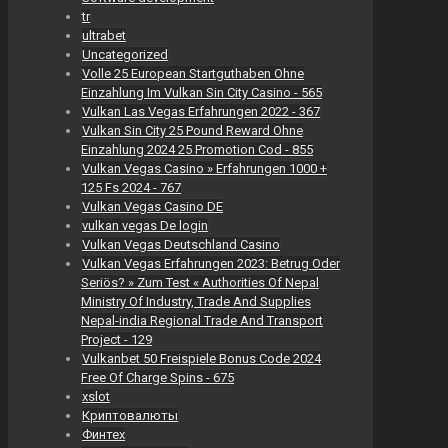
tr
ultrabet
Uncategorized
Volle 25 European Startguthaben Ohne
Einzahlung Im Vulkan Sin City Casino - 565
Vulkan Las Vegas Erfahrungen 2022 - 367
Vulkan Sin City 25 Pound Reward Ohne
Einzahlung 2024 25 Promotion Cod - 855
Vulkan Vegas Casino » Erfahrungen 1000 +
125 Fs 2024 - 767
Vulkan Vegas Casino DE
vulkan vegas De login
Vulkan Vegas Deutschland Casino
Vulkan Vegas Erfahrungen 2023: Betrug Oder
Seriös? » Zum Test « Authorities Of Nepal
Ministry Of Industry, Trade And Supplies
Nepal-india Regional Trade And Transport
Project - 129
Vulkanbet 50 Freispiele Bonus Code 2024
Free Of Charge Spins - 675
xslot
Криптовалюты
Финтех