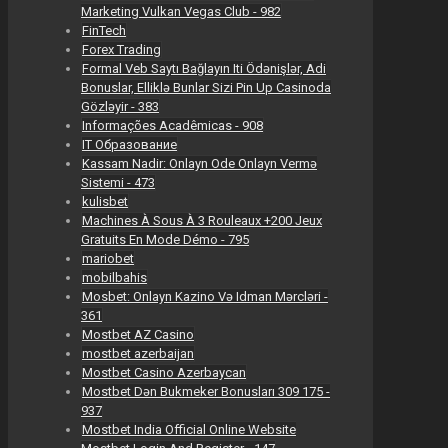
Marketing Vulkan Vegas Club - 982
FinTech
Forex Trading
Formal Veb Saytı Bağlayın️ Iti Ödənişlər, Adi
Bonuslar, Elliklə Bunlar Sizi Pin Up Casinoda
Gözləyir - 383
Informações Acadêmicas - 908
IT Образование
Kassam Nadir: Onlayn Ode Onlayn Vermə
Sistemi - 473
kulisbet
Machines À Sous À 3 Rouleaux +200 Jeux
Gratuits En Mode Démo - 795
mariobet
mobilbahis
Mosbet: Onlayn Kazino Və Idman Mərcləri -
361
Mostbet AZ Casino
mostbet azerbaijan
Mostbet Casino Azerbaycan
Mostbet Dən Bukmeker Bonusları 309 175 -
937
Mostbet India Official Online Website