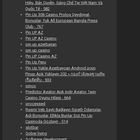
Hiệu, Bản Quyền, Sáng Chế Tại Việt Nam Và
Quốc Tế - 582
Pin Up 306 Casino Proloq Qeydiyyat,
Bonuslar, Yuk All European Bangla Press
Club - 767
Pin UP AZ
Pin UP AZ Casino
pin up azerbaijan
pin up casino
Pin UP Casino AZ
Pin Up Peru
Pin Up Yukle Azerbaycan Android üçün
Pinup Apk Yükləyin 202 » กองกำลังพลฐานทัพ
เรือสัตหีบ - 933
pinco
Predictor Aviator Apk Indir Aviator 1win
Casino Oyunu Hilesi - 664
processed
Rəsmi Veb Saytı Bağlayın️ Sürətli Ödənişlər,
Adi Bonuslar, Elliklə Bunlar Sizi Pin Up
Casinoda Gözləyir - 514
slotbar
Sober living
Software development