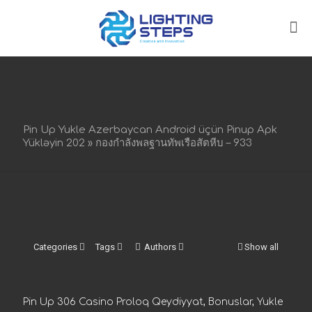
Pin Up Yukle Azerbaycan Android üçün Pinup Apk
Yükləyin 202 » กองกำลังพลฐานทัพเรือสัตหีบ – 933
Categories
Tags
Authors
Show all
Pin Up 306 Casino Proloq Qeydiyyat, Bonuslar, Yukle